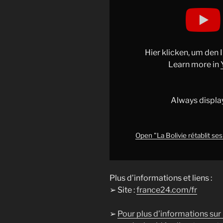
Display
"La
Bolivie
rétablit
ses
Hier klicken, um den
relations
Learn more in
diplomatiques
avec
les
Always displa
États-
Unis
•
Open "La Bolivie rétablit ses
FRANCE
24"
from
Plus d’informations et liens :
YouTube
➢ Site :
france24.com/fr
➢
Pour plus d’informations sur