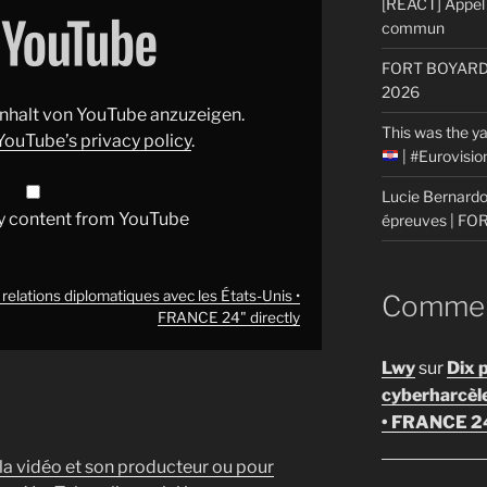
[REACT] Appel 
commun
FORT BOYARD: 
2026
 Inhalt von YouTube anzuzeigen.
This was the ya
YouTube’s privacy policy
.
| #Eurovisi
Lucie Bernardon
y content from YouTube
épreuves | F
 relations diplomatiques avec les États-Unis •
Comment
FRANCE 24" directly
Lwy
sur
Dix 
cyberharcèl
• FRANCE 2
 la vidéo et son producteur ou pour