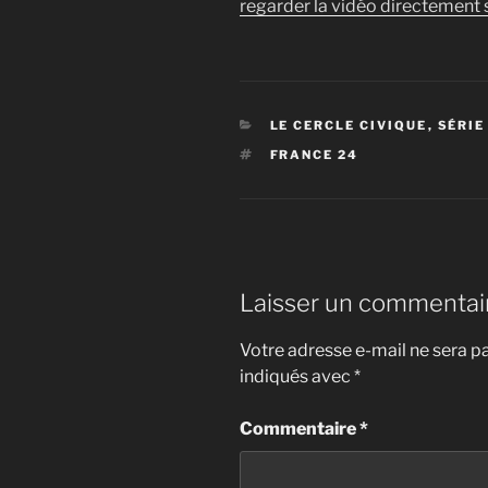
regarder la vidéo directement s
CATÉGORIES
LE CERCLE CIVIQUE
,
SÉRIE
ÉTIQUETTES
FRANCE 24
Laisser un commentai
Votre adresse e-mail ne sera pa
indiqués avec
*
Commentaire
*