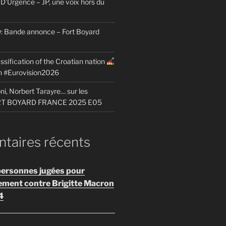
D’Urgence – JP, une voix hors du
Bande annonce – Fort Boyard
ssification of the Croatian nation
on #Eurovision2026
i, Norbert Tarayre… sur les
ORT BOYARD FRANCE 2025 E05
aires récents
personnes jugées pour
ement contre Brigitte Macron
4