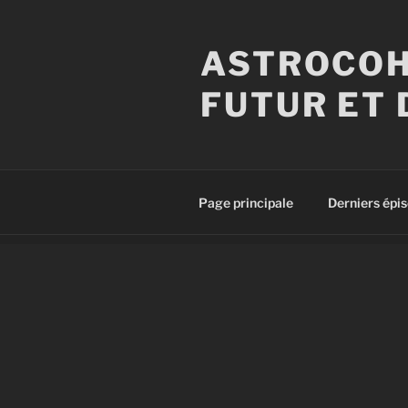
Aller
au
ASTROCOH
contenu
principal
FUTUR ET 
Page principale
Derniers épi