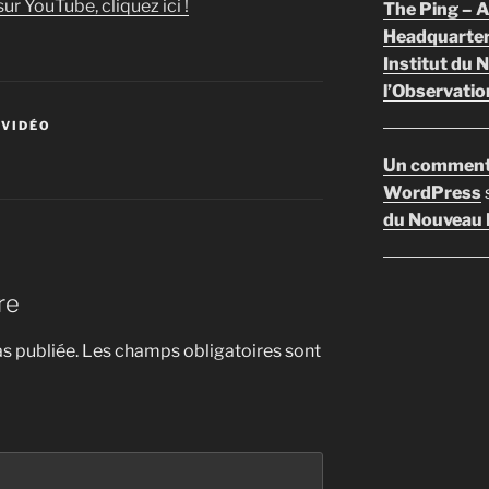
ur YouTube, cliquez ici !
The Ping –
Headquarte
Institut du 
l’Observatio
 VIDÉO
Un comment
WordPress
du Nouveau F
re
s publiée.
Les champs obligatoires sont