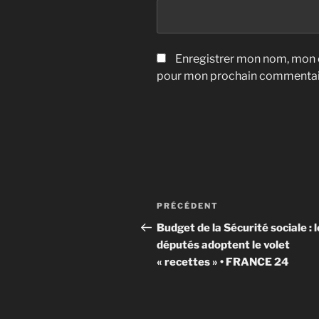
Enregistrer mon nom, mon e
pour mon prochain commentai
Navigation
Article
PRÉCÉDENT
de
précédent
Budget de la Sécurité sociale : 
députés adoptent le volet
l’article
« recettes » • FRANCE 24