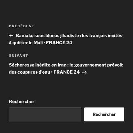
Navigation
Article
PRÉCÉDENT
de
précédent
Bamako sous blocus jihadiste : les français incités
l’article
à quitter le Mali • FRANCE 24
Article
SUIVANT
suivant
Sécheresse inédite en Iran : le gouvernement prévoit
des coupures d’eau • FRANCE 24
Rechercher
Rechercher