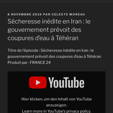
PUBLIÉ
8 NOVEMBRE 2025
PAR
CELESTE MOREAU
LE
Sécheresse inédite en Iran : le
gouvernement prévoit des
coupures d’eau à Téhéran
Titre de l’épisode : Sécheresse inédite en Iran : le
gouvernement prévoit des coupures d’eau à Téhéran
Produit par :
FRANCE 24
Display
"Sécheresse
inédite
en
Iran
:
"on
craint
Hier klicken, um den Inhalt von YouTube
le
pire
anzuzeigen.
pour
Learn more in
YouTube’s privacy policy
.
les