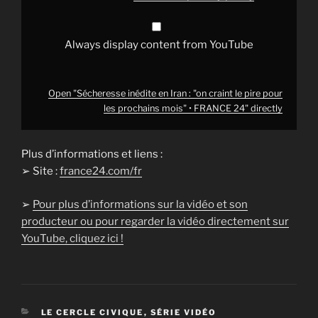
prochains
mois"
•
FRANCE
Always display content from YouTube
24"
from
YouTube
Open "Sécheresse inédite en Iran : "on craint le pire pour
les prochains mois" • FRANCE 24" directly
Plus d’informations et liens :
➢ Site :
france24.com/fr
➢
Pour plus d’informations sur la vidéo et son
producteur ou pour regarder la vidéo directement sur
YouTube, cliquez ici !
CATÉGORIES
LE CERCLE CIVIQUE
,
SÉRIE VIDÉO