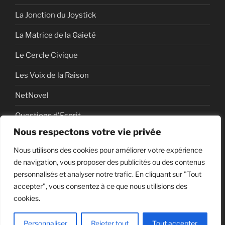
La Jonction du Joystick
La Matrice de la Gaieté
Le Cercle Civique
Les Voix de la Raison
NetNovel
Questions d'Esprit
Nous respectons votre vie privée
Série
Nous utilisons des cookies pour améliorer votre expérience
Série vidéo
de navigation, vous proposer des publicités ou des contenus
personnalisés et analyser notre trafic. En cliquant sur "Tout
accepter", vous consentez à ce que nous utilisions des
cookies.
Politique de confidentialité
Fièrement propulsé par
WordPress
Personnaliser
Rejeter tout
Tout accepter