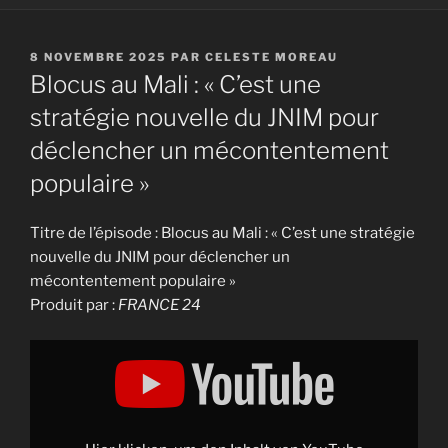
PUBLIÉ
8 NOVEMBRE 2025
PAR
CELESTE MOREAU
LE
Blocus au Mali : « C’est une
stratégie nouvelle du JNIM pour
déclencher un mécontentement
populaire »
Titre de l’épisode : Blocus au Mali : « C’est une stratégie
nouvelle du JNIM pour déclencher un
mécontentement populaire »
Produit par :
FRANCE 24
Display
"Blocus
au
Mali
:
"C'est
une
stratégie