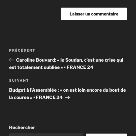
Navigation
Article
PRÉCÉDENT
de
précédent
Caroline Bouvard: « le Soudan, c’est une crise qui
l’article
est totalement oubliée » • FRANCE 24
Article
SUIVANT
suivant
Budget à l’Assemblée : « on est loin encore du bout de
la course » • FRANCE 24
Rechercher