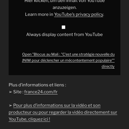
Hier klicken, um den Inhalt von YouTube
nouvelle
du
anzuzeigen.
JNIM
Learn more in
YouTube’s privacy policy
.
pour
déclencher
un
mécontentement
populaire""
Always display content from YouTube
from
YouTube
Open "Blocus au Mali : "C'est une stratégie nouvelle du
JNIM pour déclencher un mécontentement populaire""
directly
Plus d’informations et liens :
➢ Site :
france24.com/fr
➢
Pour plus d’informations sur la vidéo et son
producteur ou pour regarder la vidéo directement sur
YouTube, cliquez ici !