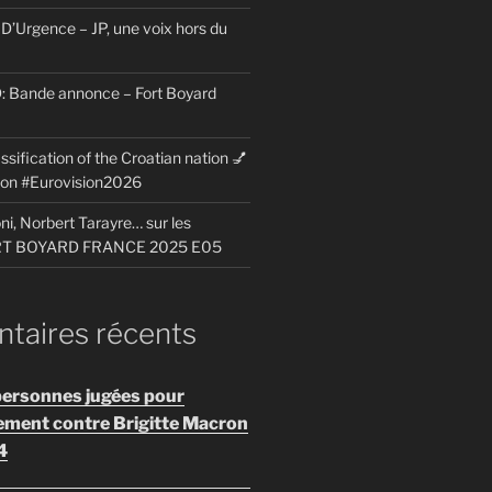
D’Urgence – JP, une voix hors du
Bande annonce – Fort Boyard
ssification of the Croatian nation 💅
sion #Eurovision2026
i, Norbert Tarayre… sur les
ORT BOYARD FRANCE 2025 E05
aires récents
personnes jugées pour
ement contre Brigitte Macron
4