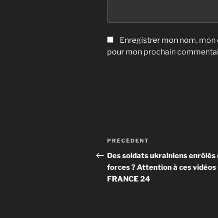
Enregistrer mon nom, mon e
pour mon prochain commentai
Navigation
Article
PRÉCÉDENT
de
précédent
Des soldats ukrainiens enrôlés
forces ? Attention à ces vidéos 
l’article
FRANCE 24