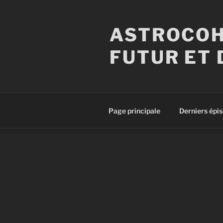
Aller
au
ASTROCOH
contenu
principal
FUTUR ET 
Page principale
Derniers épi