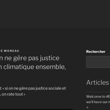
TE MOREAU
Rechercher
on ne gère pas justice
on climatique ensemble,
Articles
: « si on ne gère pas justice sociale et
 on rate tout »
Welcome to #Eu
we’ll have our 
⭐