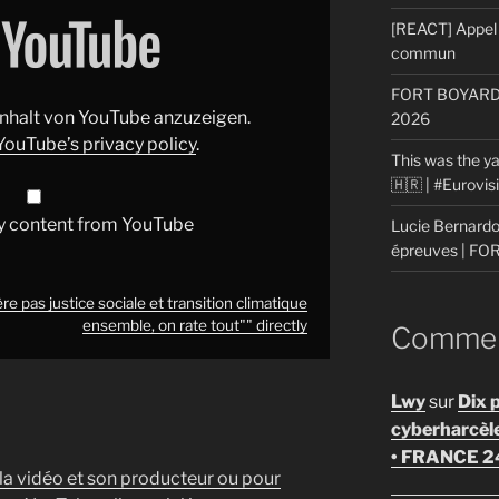
[REACT] Appel 
commun
FORT BOYARD: 
 Inhalt von YouTube anzuzeigen.
2026
YouTube’s privacy policy
.
This was the ya
🇭🇷 | #Eurovi
y content from YouTube
Lucie Bernardon
épreuves | F
re pas justice sociale et transition climatique
ensemble, on rate tout"" directly
Comment
Lwy
sur
Dix 
cyberharcèl
• FRANCE 2
 la vidéo et son producteur ou pour