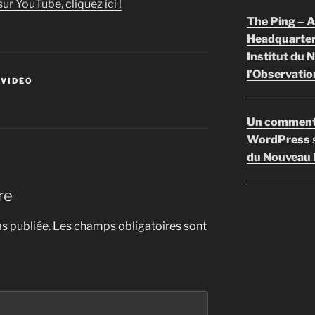
ur YouTube, cliquez ici !
The Ping –
Headquarte
Institut du 
l’Observatio
 VIDÉO
Un comment
WordPress
du Nouveau F
re
s publiée.
Les champs obligatoires sont