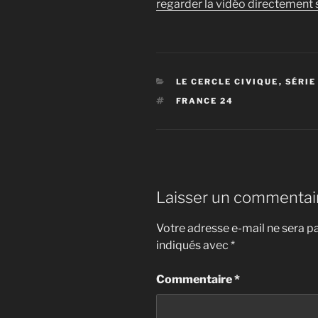
regarder la vidéo directement s
CATÉGORIES
LE CERCLE CIVIQUE
,
SÉRIE
ÉTIQUETTES
FRANCE 24
Laisser un commentai
Votre adresse e-mail ne sera pa
indiqués avec
*
Commentaire
*