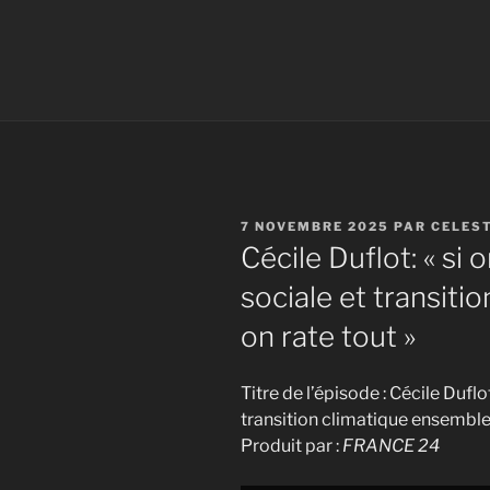
PUBLIÉ
7 NOVEMBRE 2025
PAR
CELES
LE
Cécile Duflot: « si 
sociale et transiti
on rate tout »
Titre de l’épisode : Cécile Duflot
transition climatique ensemble,
Produit par :
FRANCE 24