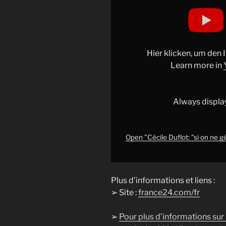
Display
"Cécile
Duflot:
"si
on
Hier klicken, um den
ne
Learn more in
gère
pas
justice
Always displa
sociale
et
transition
Open "Cécile Duflot: "si on ne gè
climatique
ensemble,
on
Plus d’informations et liens :
rate
➢ Site :
france24.com/fr
tout""
from
➢
Pour plus d’informations sur
YouTube