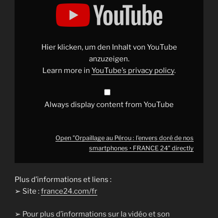
"Orpaillage
au
Pérou
:
l'envers
doré
de
Hier klicken, um den Inhalt von YouTube
nos
smartphones
anzuzeigen.
•
Learn more in
YouTube’s privacy policy
.
FRANCE
24"
from
YouTube
Always display content from YouTube
Open "Orpaillage au Pérou : l'envers doré de nos
smartphones • FRANCE 24" directly
Plus d’informations et liens :
➢ Site :
france24.com/fr
➢
Pour plus d’informations sur la vidéo et son