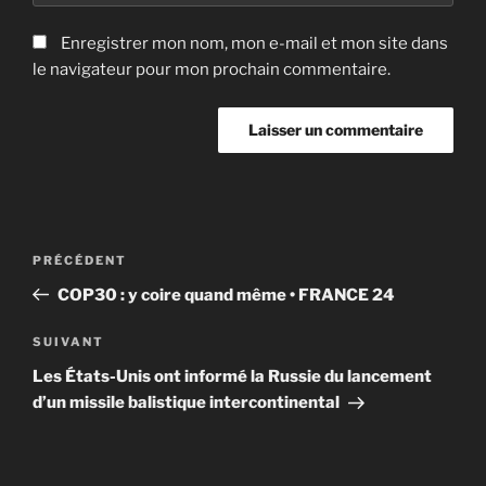
Enregistrer mon nom, mon e-mail et mon site dans
le navigateur pour mon prochain commentaire.
Navigation
Article
PRÉCÉDENT
de
précédent
COP30 : y coire quand même • FRANCE 24
l’article
Article
SUIVANT
suivant
Les États-Unis ont informé la Russie du lancement
d’un missile balistique intercontinental