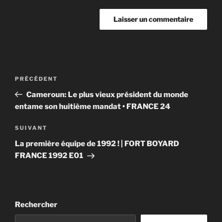
Navigation
Article
PRÉCÉDENT
de
précédent
Cameroun: Le plus vieux président du monde
l’article
entame son huitième mandat • FRANCE 24
Article
SUIVANT
suivant
La première équipe de 1992 ! | FORT BOYARD
FRANCE 1992 E01
Rechercher