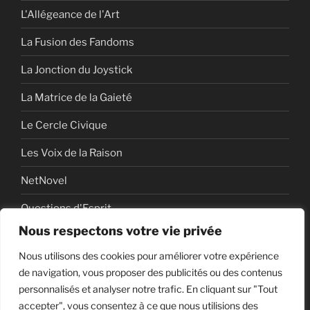
L'Allégeance de l'Art
La Fusion des Fandoms
La Jonction du Joystick
La Matrice de la Gaieté
Le Cercle Civique
Les Voix de la Raison
NetNovel
Questions d'Esprit
Nous respectons votre vie privée
Série
Nous utilisons des cookies pour améliorer votre expérience
Série vidéo
de navigation, vous proposer des publicités ou des contenus
personnalisés et analyser notre trafic. En cliquant sur "Tout
accepter", vous consentez à ce que nous utilisions des