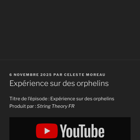
PUBLIÉ
6 NOVEMBRE 2025
PAR
CELESTE MOREAU
LE
Expérience sur des orphelins
Titre de l’épisode : Expérience sur des orphelins
Produit par :
String Theory FR
Display
"Expérience
sur
des
orphelins"