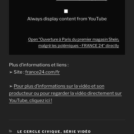
FRANCE
24"
from
YouTube
Always display content from YouTube
Open "Ouverture à Paris du premier magasin Shein,
malgré les polémiques • FRANCE 24" directly
Plus d’informations et liens :
➢ Site :
france24.com/fr
➢
Pour plus d’informations sur la vidéo et son
producteur ou pour regarder la vidéo directement sur
YouTube, cliquez ici !
CATÉGORIES
LE CERCLE CIVIQUE
,
SÉRIE VIDÉO