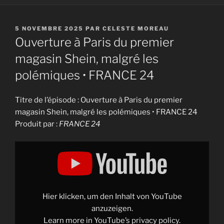
PUBLIÉ
5 NOVEMBRE 2025
PAR
CELESTE MOREAU
LE
Ouverture à Paris du premier
magasin Shein, malgré les
polémiques • FRANCE 24
Titre de l’épisode : Ouverture à Paris du premier
magasin Shein, malgré les polémiques • FRANCE 24
Produit par :
FRANCE 24
Display
"Ouverture
à
Paris
du
premier
magasin
Shein,
Hier klicken, um den Inhalt von YouTube
malgré
les
anzuzeigen.
polémiques
Learn more in
YouTube’s privacy policy
.
•