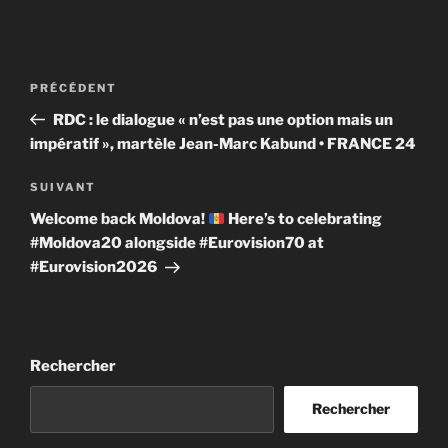
Navigation
Article
PRÉCÉDENT
de
précédent
RDC : le dialogue « n’est pas une option mais un
l’article
impératif », martèle Jean-Marc Kabund • FRANCE 24
Article
SUIVANT
suivant
Welcome back Moldova!
Here’s to celebrating
#Moldova20 alongside #Eurovision70 at
#Eurovision2026
Rechercher
Rechercher