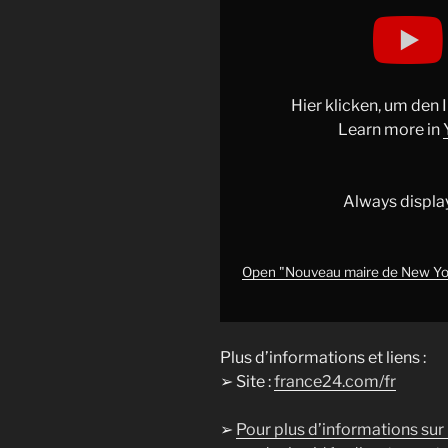
Display
"Nouveau
maire
de
New
Hier klicken, um den
York,
Learn more in
Zohran
Mamdani
veut
Always displa
faire
rimer
social
Open "Nouveau maire de New York
et
écologie
•
Plus d’informations et liens :
FRANCE
➢ Site :
france24.com/fr
24"
from
➢
Pour plus d’informations sur
YouTube