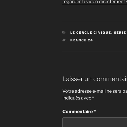
regarder la vidéo directement s
CATÉGORIES
LE CERCLE CIVIQUE
,
SÉRIE
ÉTIQUETTES
FRANCE 24
Laisser un commentai
Votre adresse e-mail ne sera pa
indiqués avec
*
Commentaire
*