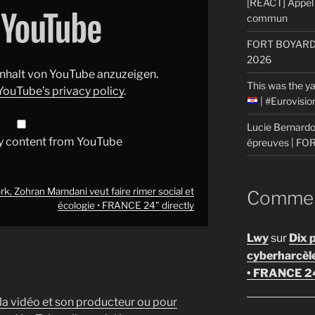
[REACT] Appel 
commun
FORT BOYARD: 
2026
 Inhalt von YouTube anzuzeigen.
This was the ya
YouTube’s privacy policy
.
| #Eurovisi
Lucie Bernardon
y content from YouTube
épreuves | F
, Zohran Mamdani veut faire rimer social et
Comment
écologie • FRANCE 24" directly
Lwy
sur
Dix 
cyberharcèl
• FRANCE 2
 la vidéo et son producteur ou pour