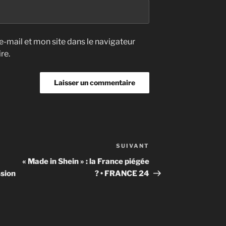
-mail et mon site dans le navigateur
re.
SUIVANT
Article
suivant
« Made in Shein » : la France piégée
sion
? • FRANCE 24