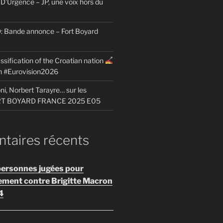
D’Urgence – JP, une voix hors du
Bande annonce – Fort Boyard
ssification of the Croatian nation
on #Eurovision2026
i, Norbert Tarayre… sur les
ORT BOYARD FRANCE 2025 E05
aires récents
personnes jugées pour
ement contre Brigitte Macron
4