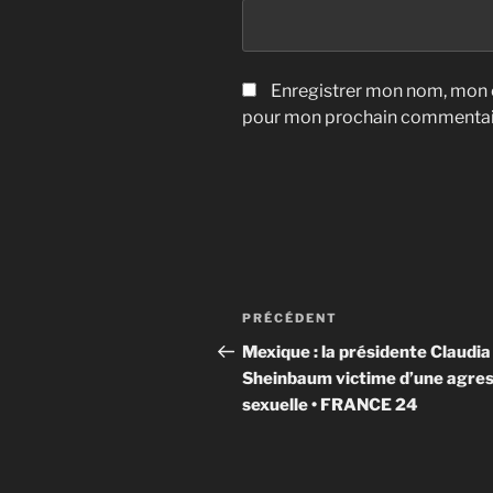
Enregistrer mon nom, mon e
pour mon prochain commentai
Navigation
Article
PRÉCÉDENT
de
précédent
Mexique : la présidente Claudia
Sheinbaum victime d’une agres
l’article
sexuelle • FRANCE 24