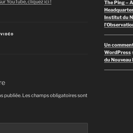
ur YouTube, cliquez ici !
The Ping –
Headquarte
Institut du 
l’Observatio
 VIDÉO
Un comment
WordPress
du Nouveau F
re
s publiée.
Les champs obligatoires sont