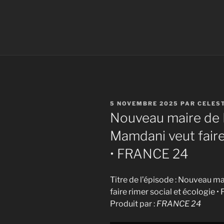
PUBLIÉ
5 NOVEMBRE 2025
PAR
CELES
LE
Nouveau maire de 
Mamdani veut faire 
• FRANCE 24
Titre de l’épisode : Nouveau 
faire rimer social et écologie
Produit par :
FRANCE 24