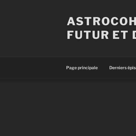
Aller
au
ASTROCOH
contenu
principal
FUTUR ET 
Page principale
Derniers épi