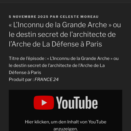
PUBLIÉ
5 NOVEMBRE 2025
PAR
CELESTE MOREAU
LE
« L’Inconnu de la Grande Arche » ou
le destin secret de l’architecte de
l’Arche de La Défense à Paris
Titre de l’épisode : « L’Inconnu de la Grande Arche » ou
le destin secret de l’architecte de l’Arche de La
Défense à Paris
Produit par :
FRANCE 24
Display
""L'Inconnu
de
la
Grande
Arche"
ou
le
Hier klicken, um den Inhalt von YouTube
destin
secret
anzuzeigen.