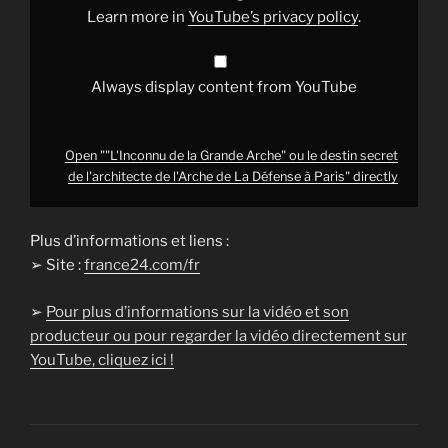
de
Learn more in
YouTube’s privacy policy
.
l'architecte
de
l'Arche
de
La
Always display content from YouTube
Défense
à
Paris"
from
YouTube
Open ""L'Inconnu de la Grande Arche" ou le destin secret
de l'architecte de l'Arche de La Défense à Paris" directly
Plus d’informations et liens :
➢ Site :
france24.com/fr
➢
Pour plus d’informations sur la vidéo et son
producteur ou pour regarder la vidéo directement sur
YouTube, cliquez ici !