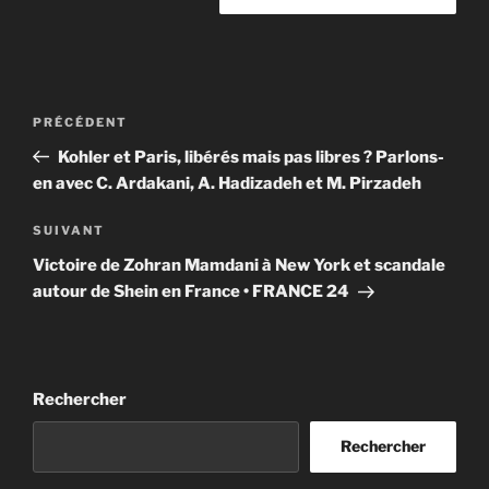
Navigation
Article
PRÉCÉDENT
de
précédent
Kohler et Paris, libérés mais pas libres ? Parlons-
l’article
en avec C. Ardakani, A. Hadizadeh et M. Pirzadeh
Article
SUIVANT
suivant
Victoire de Zohran Mamdani à New York et scandale
autour de Shein en France • FRANCE 24
Rechercher
Rechercher