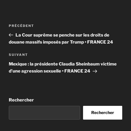
Navigation
Article
PRÉCÉDENT
de
précédent
La Cour suprême se penche sur les droits de
l’article
douane massifs imposés par Trump • FRANCE 24
Article
SUIVANT
suivant
Mexique : la présidente Claudia Sheinbaum victime
d’une agression sexuelle • FRANCE 24
Rechercher
Rechercher