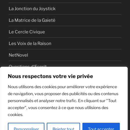
La Jonction du Joystick
La Matrice de la Gaieté
Le Cercle Civique
Les Voix de la Raison
NetNovel
Questions d'Esprit
Nous respectons votre vie privée
Série
Nous utilisons des cookies pour améliorer votre expérience
Série vidéo
de navigation, vous proposer des publicités ou des contenus
personnalisés et analyser notre trafic. En cliquant sur "Tout
accepter", vous consentez à ce que nous utilisions des
cookies.
Politique de confidentialité
Fièrement propulsé par
WordPress
Personnaliser
Rejeter tout
Tout accepter