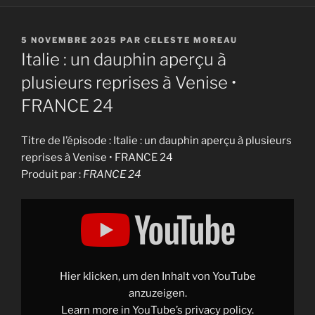
PUBLIÉ
5 NOVEMBRE 2025
PAR
CELESTE MOREAU
LE
Italie : un dauphin aperçu à
plusieurs reprises à Venise •
FRANCE 24
Titre de l’épisode : Italie : un dauphin aperçu à plusieurs
reprises à Venise • FRANCE 24
Produit par :
FRANCE 24
Display
"Italie
:
un
dauphin
aperçu
à
plusieurs
Hier klicken, um den Inhalt von YouTube
reprises
à
anzuzeigen.
Venise
Learn more in
YouTube’s privacy policy
.
•