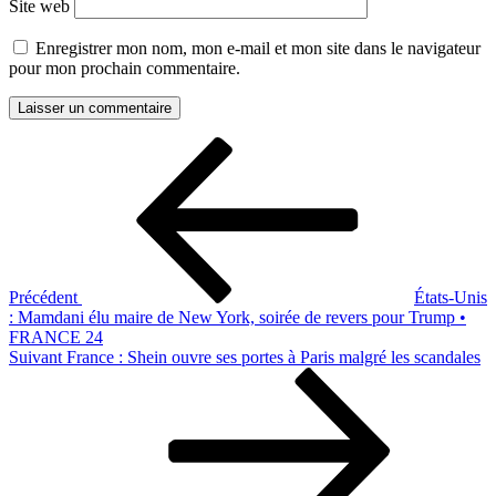
Site web
Enregistrer mon nom, mon e-mail et mon site dans le navigateur
pour mon prochain commentaire.
Navigation
Article
précédent
de
l’article
Précédent
États-Unis
: Mamdani élu maire de New York, soirée de revers pour Trump •
FRANCE 24
Article
Suivant
France : Shein ouvre ses portes à Paris malgré les scandales
suivant