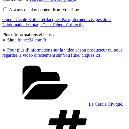
Kohler
et
Always display content from YouTube
Jacques
Paris,
Open "Cécile Kohler et Jacques Paris, derniers visages de la
derniers
visages
"diplomatie des otages" de Téhéran" directly
de
la
Plus d’informations et liens :
"diplomatie
➢ Site :
france24.com/fr
des
otages"
de
➢
Pour plus d’informations sur la vidéo et son producteur ou pour
Téhéran"
regarder la vidéo directement sur YouTube, cliquez ici !
from
YouTube
Catégories
Le Cercle Civique
,
Étiquettes