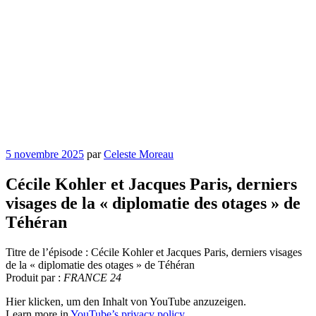
Publié
5 novembre 2025
par
Celeste Moreau
le
Cécile Kohler et Jacques Paris, derniers
visages de la « diplomatie des otages » de
Téhéran
Titre de l’épisode : Cécile Kohler et Jacques Paris, derniers visages
de la « diplomatie des otages » de Téhéran
Produit par :
FRANCE 24
Display
Hier klicken, um den Inhalt von YouTube anzuzeigen.
"Cécile
Learn more in
YouTube’s privacy policy
.