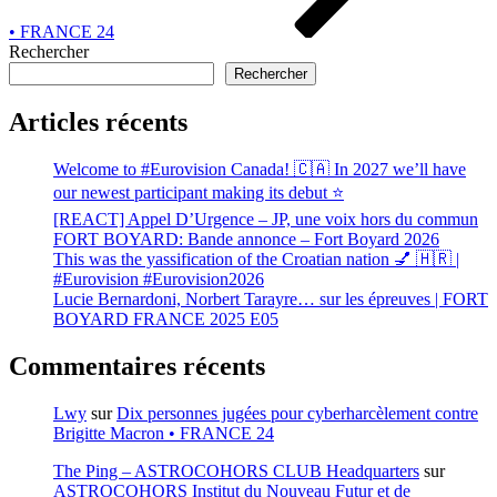
• FRANCE 24
Rechercher
Rechercher
Articles récents
Welcome to #Eurovision Canada! 🇨🇦 In 2027 we’ll have
our newest participant making its debut ⭐
[REACT] Appel D’Urgence – JP, une voix hors du commun
FORT BOYARD: Bande annonce – Fort Boyard 2026
This was the yassification of the Croatian nation 💅 🇭🇷 |
#Eurovision #Eurovision2026
Lucie Bernardoni, Norbert Tarayre… sur les épreuves | FORT
BOYARD FRANCE 2025 E05
Commentaires récents
Lwy
sur
Dix personnes jugées pour cyberharcèlement contre
Brigitte Macron • FRANCE 24
The Ping – ASTROCOHORS CLUB Headquarters
sur
ASTROCOHORS Institut du Nouveau Futur et de