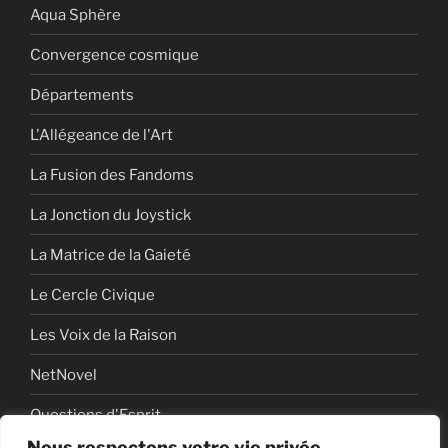
Aqua Sphère
Convergence cosmique
Départements
L'Allégeance de l'Art
La Fusion des Fandoms
La Jonction du Joystick
La Matrice de la Gaieté
Le Cercle Civique
Les Voix de la Raison
NetNovel
Questions d'Esprit
Nous respectons votre vie privée