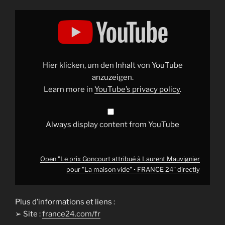
Display
"Le
prix
Goncourt
attribué
à
Laurent
Mauvignier
Hier klicken, um den Inhalt von YouTube
pour
"La
anzuzeigen.
maison
Learn more in
YouTube’s privacy policy
.
vide"
•
FRANCE
24"
from
Always display content from YouTube
YouTube
Open "Le prix Goncourt attribué à Laurent Mauvignier
pour "La maison vide" • FRANCE 24" directly
Plus d’informations et liens :
➢ Site :
france24.com/fr