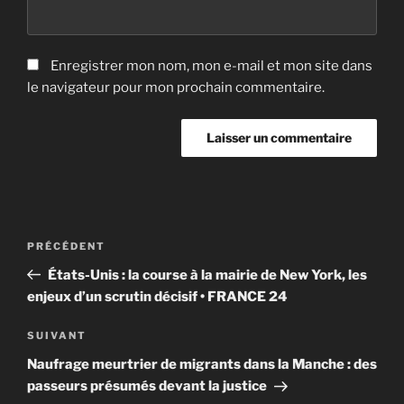
Enregistrer mon nom, mon e-mail et mon site dans
le navigateur pour mon prochain commentaire.
Navigation
Article
PRÉCÉDENT
de
précédent
États-Unis : la course à la mairie de New York, les
l’article
enjeux d’un scrutin décisif • FRANCE 24
Article
SUIVANT
suivant
Naufrage meurtrier de migrants dans la Manche : des
passeurs présumés devant la justice