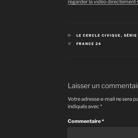
regarder la vidéo directement s
CATÉGORIES
LE CERCLE CIVIQUE
,
SÉRIE
ÉTIQUETTES
FRANCE 24
Laisser un commentai
Votre adresse e-mail ne sera pa
indiqués avec
*
Commentaire
*