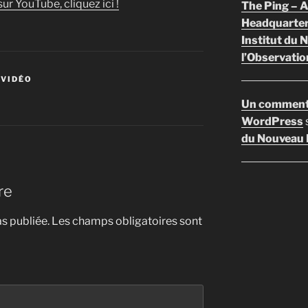
ur YouTube, cliquez ici !
The Ping –
Headquarte
Institut du 
l’Observatio
 VIDÉO
Un comment
WordPress
du Nouveau F
re
s publiée.
Les champs obligatoires sont