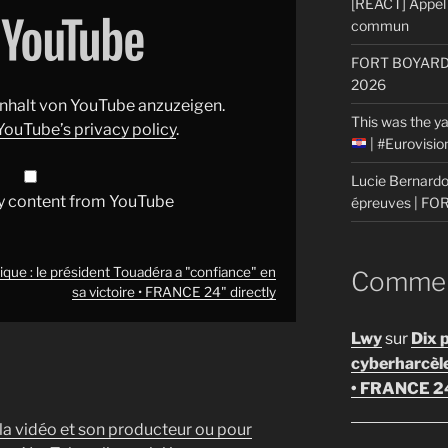
[REACT] Appel 
commun
FORT BOYARD: 
2026
 Inhalt von YouTube anzuzeigen.
This was the ya
YouTube’s privacy policy
.
| #Eurovisi
Lucie Bernardon
y content from YouTube
épreuves | F
ique : le président Touadéra a "confiance" en
Comment
sa victoire • FRANCE 24" directly
Lwy
sur
Dix 
cyberharcèl
• FRANCE 2
 la vidéo et son producteur ou pour