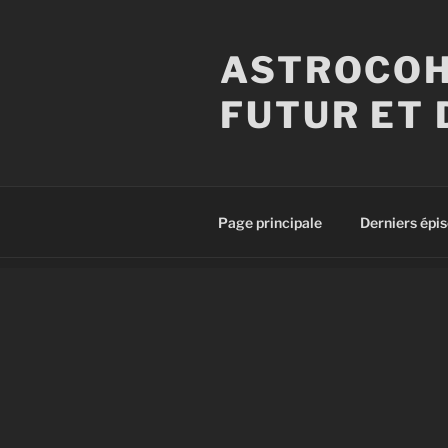
Aller
au
ASTROCOH
contenu
principal
FUTUR ET 
Page principale
Derniers épi