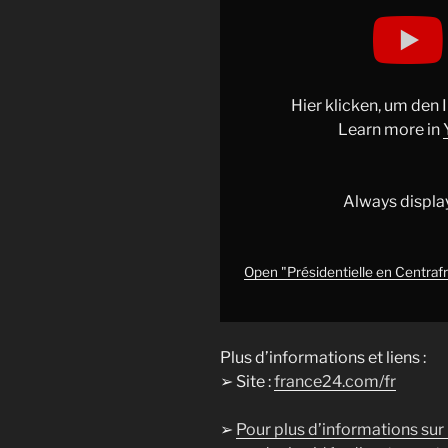
Display
"Présidentielle
en
Centrafrique
:
Hier klicken, um den
le
Learn more in
président
Touadéra
a
Always displa
"confiance"
en
sa
Open "Présidentielle en Centrafr
victoire
•
FRANCE
Plus d’informations et liens :
24"
➢ Site :
france24.com/fr
from
YouTube
➢
Pour plus d’informations sur