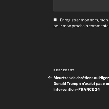
Enregistrer mon nom, mon e
pour mon prochain commentai
Navigation
Article
PRÉCÉDENT
de
précédent
Meurtres de chrétiens au Nigeri
Donald Trump « n’exclut pas » u
l’article
intervention • FRANCE 24