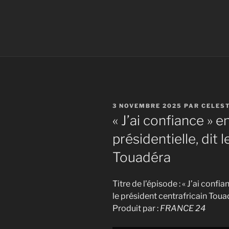
PUBLIÉ
3 NOVEMBRE 2025
PAR
CELES
LE
« J’ai confiance » e
présidentielle, dit 
Touadéra
Titre de l’épisode : « J’ai confia
le président centrafricain Tou
Produit par :
FRANCE 24