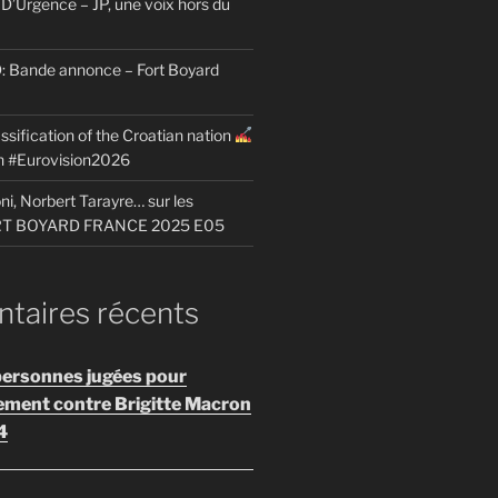
D’Urgence – JP, une voix hors du
Bande annonce – Fort Boyard
ssification of the Croatian nation
on #Eurovision2026
i, Norbert Tarayre… sur les
ORT BOYARD FRANCE 2025 E05
aires récents
personnes jugées pour
ement contre Brigitte Macron
4