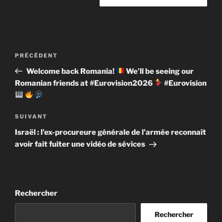
Navigation
Article
PRÉCÉDENT
de
précédent
Welcome back Romania!
We’ll be seeing our
l’article
Romanian friends at #Eurovision2026
#Eurovision
Article
SUIVANT
suivant
Israël : l’ex-procureure générale de l’armée reconnaît
avoir fait fuiter une vidéo de sévices
Rechercher
Rechercher