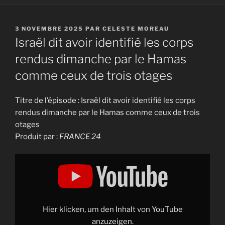
PUBLIÉ
3 NOVEMBRE 2025
PAR
CELESTE MOREAU
LE
Israël dit avoir identifié les corps
rendus dimanche par le Hamas
comme ceux de trois otages
Titre de l’épisode : Israël dit avoir identifié les corps
rendus dimanche par le Hamas comme ceux de trois
otages
Produit par :
FRANCE 24
Display
"Israël
dit
avoir
identifié
les
corps
rendus
Hier klicken, um den Inhalt von YouTube
dimanche
par
anzuzeigen.