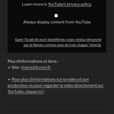
le
Learn more in
YouTube’s privacy policy
.
Hamas
comme
ceux
de
trois
Always display content from YouTube
otages"
from
YouTube
Open "Israël dit avoir identifié les corps rendus dimanche
par le Hamas comme ceux de trois otages" directly
Plus d’informations et liens :
➢ Site :
france24.com/fr
➢
Pour plus d’informations sur la vidéo et son
producteur ou pour regarder la vidéo directement sur
YouTube, cliquez ici !