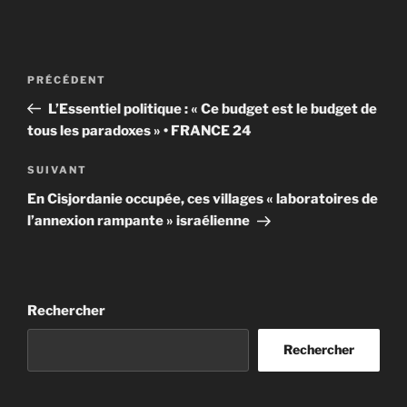
Navigation
Article
PRÉCÉDENT
de
précédent
L’Essentiel politique : « Ce budget est le budget de
l’article
tous les paradoxes » • FRANCE 24
Article
SUIVANT
suivant
En Cisjordanie occupée, ces villages « laboratoires de
l’annexion rampante » israélienne
Rechercher
Rechercher