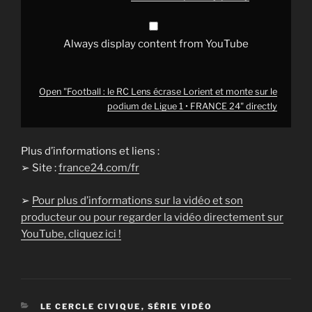
podium
de
Ligue
1
Always display content from YouTube
•
FRANCE
24"
from
YouTube
Open "Football : le RC Lens écrase Lorient et monte sur le
podium de Ligue 1 • FRANCE 24" directly
Plus d’informations et liens :
➢ Site :
france24.com/fr
➢
Pour plus d’informations sur la vidéo et son
producteur ou pour regarder la vidéo directement sur
YouTube, cliquez ici !
CATÉGORIES
LE CERCLE CIVIQUE
,
SÉRIE VIDÉO