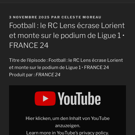
PUBLIÉ
3 NOVEMBRE 2025
PAR
CELESTE MOREAU
LE
Football : le RC Lens écrase Lorient
et monte sur le podium de Ligue 1 •
FRANCE 24
Titre de l’épisode : Football : le RC Lens écrase Lorient
et monte sur le podium de Ligue 1 • FRANCE 24
Produit par :
FRANCE 24
Display
"Football
:
le
RC
Lens
écrase
Lorient
Hier klicken, um den Inhalt von YouTube
et
monte
anzuzeigen.
sur
Learn more in
YouTube’s privacy policy
.
le