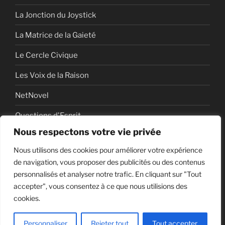
La Jonction du Joystick
La Matrice de la Gaieté
Le Cercle Civique
Les Voix de la Raison
NetNovel
Questions d'Esprit
Nous respectons votre vie privée
Série
Nous utilisons des cookies pour améliorer votre expérience
Série vidéo
de navigation, vous proposer des publicités ou des contenus
personnalisés et analyser notre trafic. En cliquant sur "Tout
accepter", vous consentez à ce que nous utilisions des
cookies.
Politique de confidentialité
Fièrement propulsé par
WordPress
Personnaliser
Rejeter tout
Tout accepter