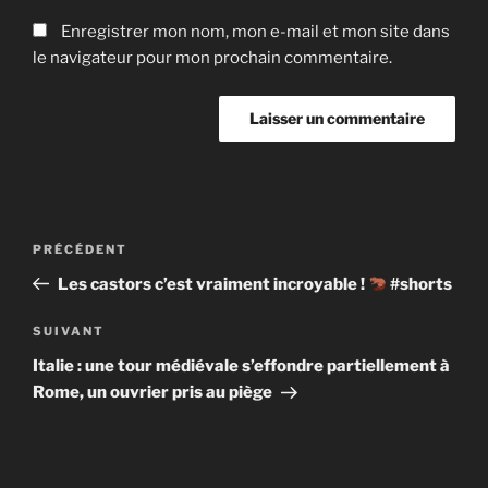
Enregistrer mon nom, mon e-mail et mon site dans
le navigateur pour mon prochain commentaire.
Navigation
Article
PRÉCÉDENT
de
précédent
Les castors c’est vraiment incroyable !
#shorts
l’article
Article
SUIVANT
suivant
Italie : une tour médiévale s’effondre partiellement à
Rome, un ouvrier pris au piège