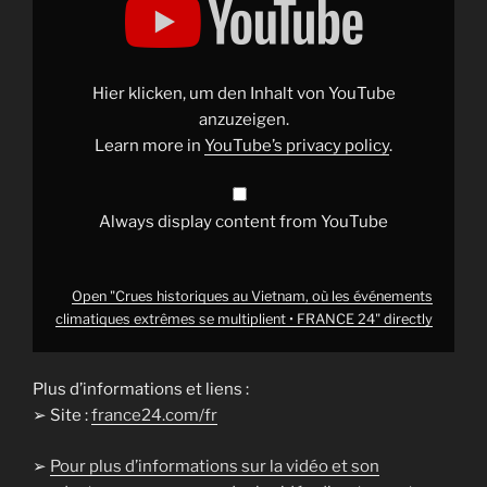
historiques
au
Vietnam,
où
les
événements
Hier klicken, um den Inhalt von YouTube
climatiques
extrêmes
anzuzeigen.
se
Learn more in
YouTube’s privacy policy
.
multiplient
•
FRANCE
24"
from
Always display content from YouTube
YouTube
Open "Crues historiques au Vietnam, où les événements
climatiques extrêmes se multiplient • FRANCE 24" directly
Plus d’informations et liens :
➢ Site :
france24.com/fr
➢
Pour plus d’informations sur la vidéo et son