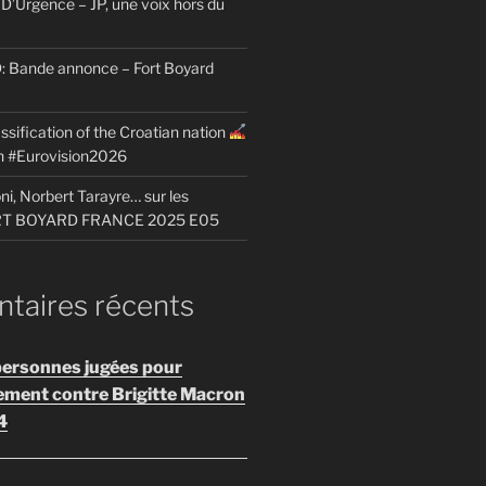
D’Urgence – JP, une voix hors du
Bande annonce – Fort Boyard
ssification of the Croatian nation
on #Eurovision2026
i, Norbert Tarayre… sur les
ORT BOYARD FRANCE 2025 E05
aires récents
personnes jugées pour
ement contre Brigitte Macron
4