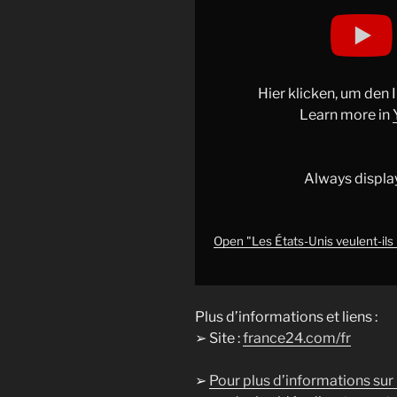
Display
"Les
États-
Unis
veulent-
Hier klicken, um den
ils
Learn more in
renverser
le
président
Always displa
du
Venezuela,
Nicolas
Open "Les États-Unis veulent-ils 
Maduro
?
•
Plus d’informations et liens :
FRANCE
➢ Site :
france24.com/fr
24"
from
➢
Pour plus d’informations sur
YouTube