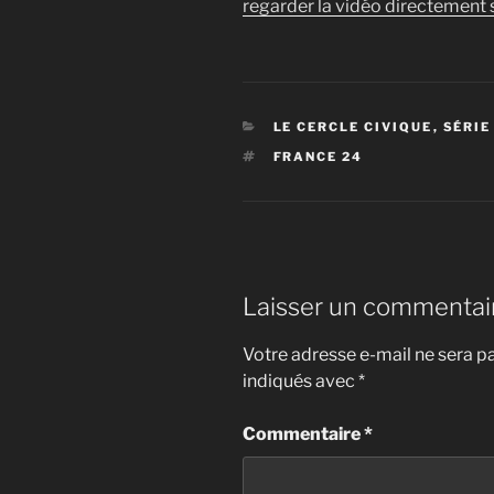
regarder la vidéo directement s
CATÉGORIES
LE CERCLE CIVIQUE
,
SÉRIE
ÉTIQUETTES
FRANCE 24
Laisser un commentai
Votre adresse e-mail ne sera pa
indiqués avec
*
Commentaire
*