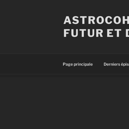
Aller
au
ASTROCOH
contenu
principal
FUTUR ET 
Page principale
Derniers épi