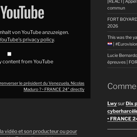
[REACT] Appel 
commun
FORT BOYARD: 
2026
 Inhalt von YouTube anzuzeigen.
This was the ya
YouTube’s privacy policy
.
| #Eurovisi
Lucie Bernardon
y content from YouTube
épreuves | F
renverser le président du Venezuela, Nicolas
Comment
Maduro ? • FRANCE 24" directly
Lwy
sur
Dix 
cyberharcèl
• FRANCE 2
 la vidéo et son producteur ou pour