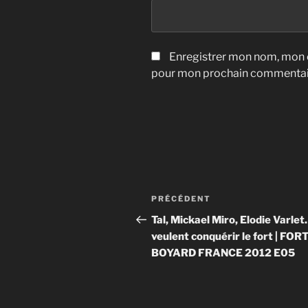
Enregistrer mon nom, mon e
pour mon prochain commentai
Navigation
Article
PRÉCÉDENT
de
précédent
Tal, Mickael Miro, Elodie Varle
veulent conquérir le fort | FOR
l’article
BOYARD FRANCE 2012 E05