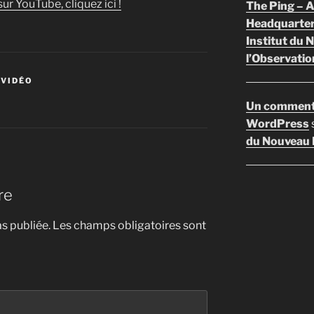
ur YouTube, cliquez ici !
The Ping –
Headquarte
Institut du 
l’Observatio
 VIDÉO
Un comment
WordPress
du Nouveau F
re
s publiée.
Les champs obligatoires sont