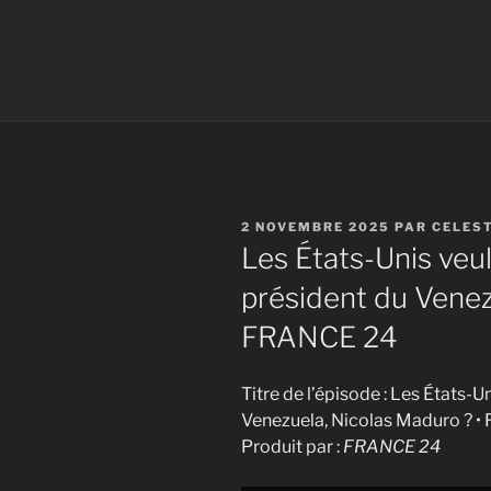
PUBLIÉ
2 NOVEMBRE 2025
PAR
CELES
LE
Les États-Unis veul
président du Venez
FRANCE 24
Titre de l’épisode : Les États-U
Venezuela, Nicolas Maduro ? 
Produit par :
FRANCE 24