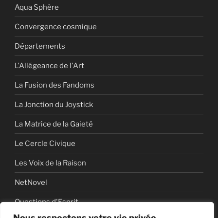
Aqua Sphère
Convergence cosmique
Départements
L'Allégeance de l'Art
La Fusion des Fandoms
La Jonction du Joystick
La Matrice de la Gaieté
Le Cercle Civique
Les Voix de la Raison
NetNovel
Questions d'Esprit
Nous respectons votre vie privée