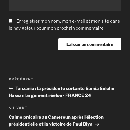
Enregistrer mon nom, mon e-mail et mon site dans
le navigateur pour mon prochain commentaire.
Navigation
Article
PRÉCÉDENT
de
précédent
Tanzanie : la présidente sortante Samia Suluhu
l’article
Hassan largement réélue • FRANCE 24
Article
SUIVANT
suivant
Calme précaire au Cameroun après l’élection
présidentielle et la victoire de Paul Biya