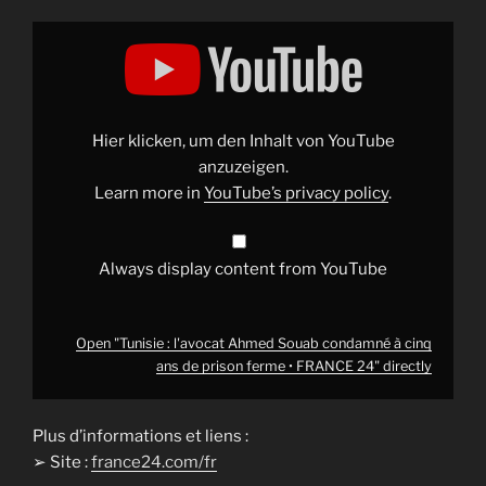
Display
"Tunisie
:
l'avocat
Ahmed
Souab
condamné
à
Hier klicken, um den Inhalt von YouTube
cinq
ans
anzuzeigen.
de
Learn more in
YouTube’s privacy policy
.
prison
ferme
•
FRANCE
24"
Always display content from YouTube
from
YouTube
Open "Tunisie : l'avocat Ahmed Souab condamné à cinq
ans de prison ferme • FRANCE 24" directly
Plus d’informations et liens :
➢ Site :
france24.com/fr