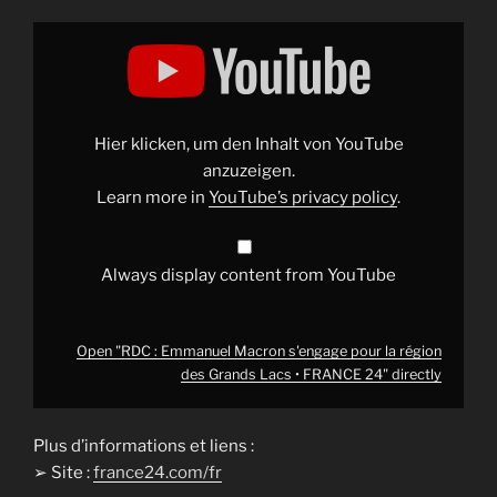
Display
"RDC
:
Emmanuel
Macron
s'engage
pour
la
Hier klicken, um den Inhalt von YouTube
région
des
anzuzeigen.
Grands
Learn more in
YouTube’s privacy policy
.
Lacs
•
FRANCE
24"
from
Always display content from YouTube
YouTube
Open "RDC : Emmanuel Macron s'engage pour la région
des Grands Lacs • FRANCE 24" directly
Plus d’informations et liens :
➢ Site :
france24.com/fr