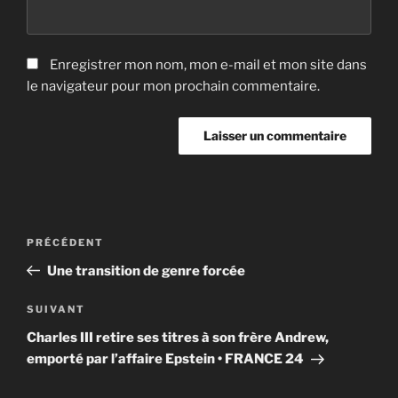
Enregistrer mon nom, mon e-mail et mon site dans
le navigateur pour mon prochain commentaire.
Navigation
Article
PRÉCÉDENT
de
précédent
Une transition de genre forcée
l’article
Article
SUIVANT
suivant
Charles III retire ses titres à son frère Andrew,
emporté par l’affaire Epstein • FRANCE 24