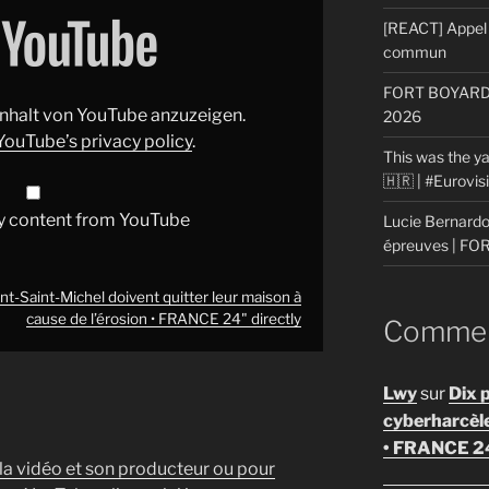
[REACT] Appel 
commun
FORT BOYARD: 
 Inhalt von YouTube anzuzeigen.
2026
YouTube’s privacy policy
.
This was the ya
🇭🇷 | #Eurovi
y content from YouTube
Lucie Bernardon
épreuves | F
t-Saint-Michel doivent quitter leur maison à
cause de l’érosion • FRANCE 24" directly
Comment
Lwy
sur
Dix 
cyberharcèl
• FRANCE 2
 la vidéo et son producteur ou pour