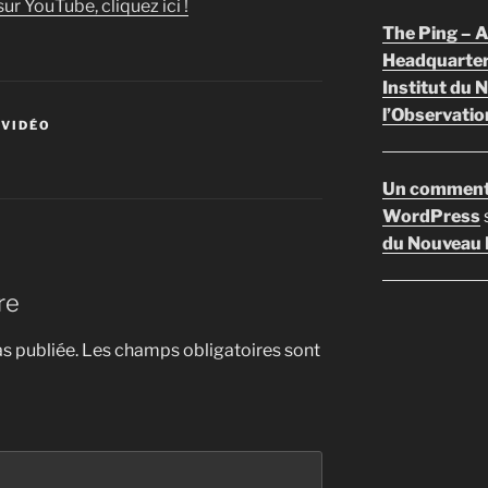
ur YouTube, cliquez ici !
The Ping –
Headquarte
Institut du 
l’Observatio
 VIDÉO
Un comment
WordPress
du Nouveau F
re
s publiée.
Les champs obligatoires sont