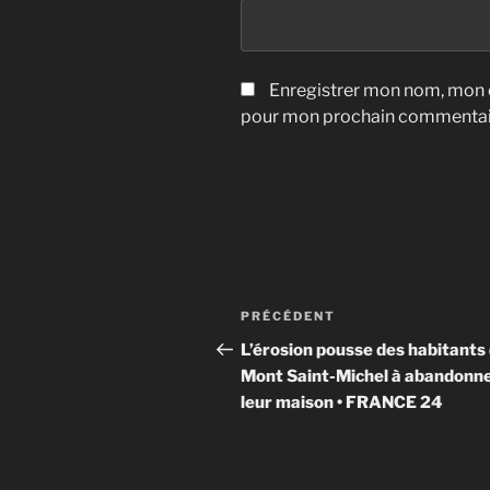
Enregistrer mon nom, mon e
pour mon prochain commentai
Navigation
Article
PRÉCÉDENT
de
précédent
L’érosion pousse des habitants
Mont Saint-Michel à abandonn
l’article
leur maison • FRANCE 24