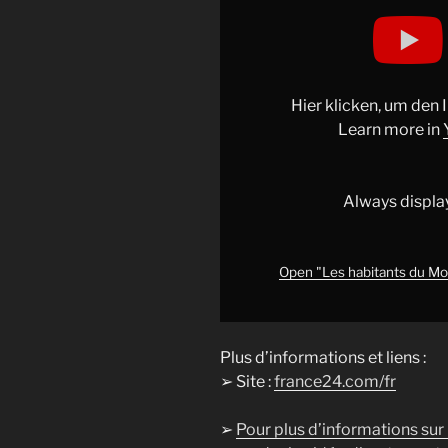
Display
"Les
habitants
du
Mont-
Hier klicken, um den
Saint-
Learn more in
Michel
doivent
quitter
Always displa
leur
maison
à
Open "Les habitants du Mon
cause
de
l’érosion
Plus d’informations et liens :
•
➢ Site :
france24.com/fr
FRANCE
24"
➢
Pour plus d’informations sur
from