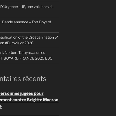
D’Urgence – JP, une voix hors du
Bande annonce – Fort Boyard
ssification of the Croatian nation 💅
sion #Eurovision2026
i, Norbert Tarayre… sur les
ORT BOYARD FRANCE 2025 E05
aires récents
personnes jugées pour
ement contre Brigitte Macron
4