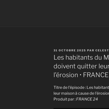
PUBLIÉ
31 OCTOBRE 2025
PAR
CELES
LE
Les habitants du M
doivent quitter le
l’érosion • FRANCE
Titre de l’épisode : Les habita
leur maison à cause de l’érosi
Produit par :
FRANCE 24