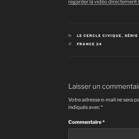
regarder la vidéo directement s
YouTube
CATÉGORIES
LE CERCLE CIVIQUE
,
SÉRIE
ÉTIQUETTES
FRANCE 24
Laisser un commentai
Votre adresse e-mail ne sera pa
indiqués avec
*
Commentaire
*