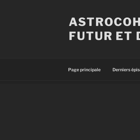
Aller
au
ASTROCOH
contenu
principal
FUTUR ET 
Page principale
Derniers épi