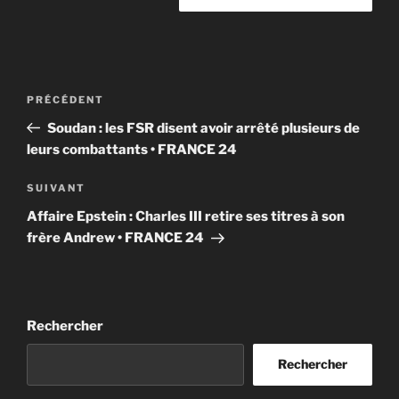
Navigation
Article
PRÉCÉDENT
de
précédent
Soudan : les FSR disent avoir arrêté plusieurs de
l’article
leurs combattants • FRANCE 24
Article
SUIVANT
suivant
Affaire Epstein : Charles III retire ses titres à son
frère Andrew • FRANCE 24
Rechercher
Rechercher