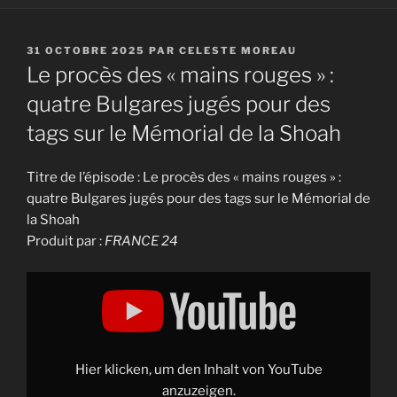
PUBLIÉ
31 OCTOBRE 2025
PAR
CELESTE MOREAU
LE
Le procès des « mains rouges » :
quatre Bulgares jugés pour des
tags sur le Mémorial de la Shoah
Titre de l’épisode : Le procès des « mains rouges » :
quatre Bulgares jugés pour des tags sur le Mémorial de
la Shoah
Produit par :
FRANCE 24
Display
"Le
procès
des
"mains
rouges"
:
quatre
Hier klicken, um den Inhalt von YouTube
Bulgares
jugés
anzuzeigen.