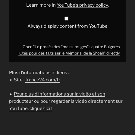
pour
Learn more in
YouTube’s privacy policy
.
des
tags
sur
le
Mémorial
Always display content from YouTube
de
la
Shoah"
from
YouTube
Open "Le procès des "mains rouges" : quatre Bulgares
jugés pour des tags sur le Mémorial de la Shoah" directly
Plus d’informations et liens :
➢ Site :
france24.com/fr
➢
Pour plus d’informations sur la vidéo et son
producteur ou pour regarder la vidéo directement sur
YouTube, cliquez ici !