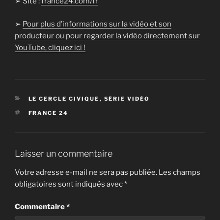
➢ Site :
france24.com/fr
➢
Pour plus d’informations sur la vidéo et son
producteur ou pour regarder la vidéo directement sur
YouTube, cliquez ici !
CATÉGORIES
LE CERCLE CIVIQUE
,
SÉRIE VIDÉO
ÉTIQUETTES
FRANCE 24
Laisser un commentaire
Votre adresse e-mail ne sera pas publiée.
Les champs
obligatoires sont indiqués avec
*
Commentaire
*