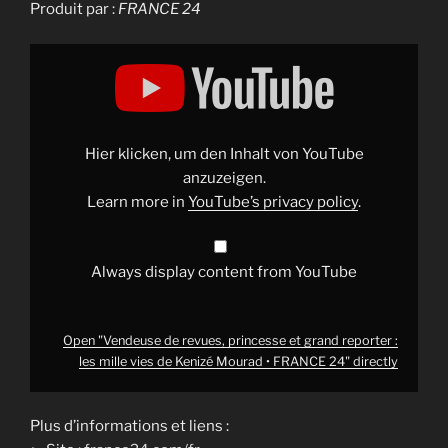
Produit par :
FRANCE 24
Display
"Vendeuse
de
revues,
princesse
et
grand
reporter
Hier klicken, um den Inhalt von YouTube
:
les
anzuzeigen.
mille
Learn more in
YouTube’s privacy policy
.
vies
de
Kenizé
Mourad
•
Always display content from YouTube
FRANCE
24"
from
YouTube
Open "Vendeuse de revues, princesse et grand reporter :
les mille vies de Kenizé Mourad • FRANCE 24" directly
Plus d’informations et liens :