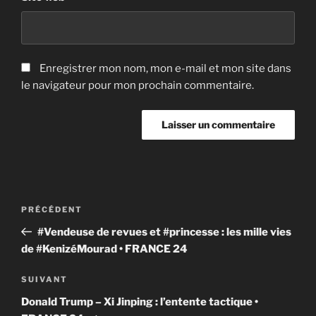
Enregistrer mon nom, mon e-mail et mon site dans
le navigateur pour mon prochain commentaire.
Navigation
Article
PRÉCÉDENT
de
précédent
#Vendeuse de revues et #princesse : les mille vies
l’article
de #KenizéMourad • FRANCE 24
Article
SUIVANT
suivant
Donald Trump – Xi Jinping : l’entente tactique •