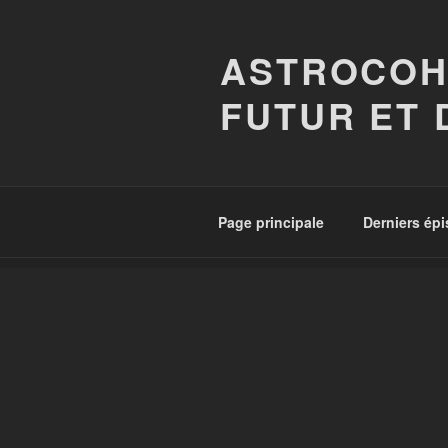
Aller
au
ASTROCOH
contenu
principal
FUTUR ET 
Page principale
Derniers ép