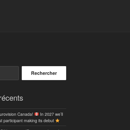
Rechercher
 récents
urovision Canada!
In 2027 we’ll
t participant making its debut