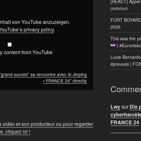
[REACT] Appel 
commun
FORT BOYARD: 
 Inhalt von YouTube anzuzeigen.
2026
YouTube’s privacy policy
.
This was the ya
| #Eurovisio
y content from YouTube
Lucie Bernardo
épreuves | F
"grand succès" sa rencontre avec Xi Jinping
• FRANCE 24" directly
Comment
Lwy
sur
Dix 
cyberharcèle
FRANCE 24
la vidéo et son producteur ou pour regarder
 cliquez ici !