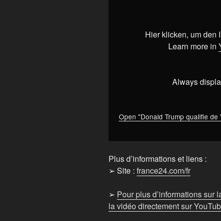
Trump
qualifie
de
Hier klicken, um den
"grand
Learn more in
succès"
sa
rencontre
Always displa
avec
Xi
Jinping
Open "Donald Trump qualifie de 
•
FRANCE
24"
Plus d’informations et liens :
from
➢ Site :
france24.com/fr
YouTube
➢
Pour plus d’informations sur 
la vidéo directement sur YouTube,