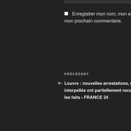
Enregistrer mon nom, mon e-
mon prochain commentaire.
Navigation
Article
PRÉCÉDENT
de
précédent
Louvre : nouvelles arrestations,
interpellés ont partiellement re
l’article
les faits • FRANCE 24