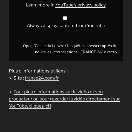
nouvelles
Learn more in
YouTube’s privacy policy
.
interpellations
•
FRANCE
24"
from
Always display content from YouTube
YouTube
Open "Casse du Louvre : l'enquête se ressert après de
nouvelles interpellations • FRANCE 24" directly
Plus d’informations et liens :
➢ Site :
france24.com/fr
➢
Pour plus d’informations sur la vidéo et son
producteur ou pour regarder la vidéo directement sur
YouTube, cliquez ici !