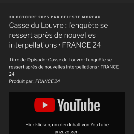
PUBLIÉ
30 OCTOBRE 2025
PAR
CELESTE MOREAU
LE
Casse du Louvre : l’enquête se
ressert après de nouvelles
interpellations • FRANCE 24
Titre de l’épisode : Casse du Louvre : l’enquête se
ressert après de nouvelles interpellations • FRANCE
24
Produit par :
FRANCE 24
Display
"Casse
du
Louvre
:
l'enquête
se
ressert
Hier klicken, um den Inhalt von YouTube
après
de
anzuzeigen.