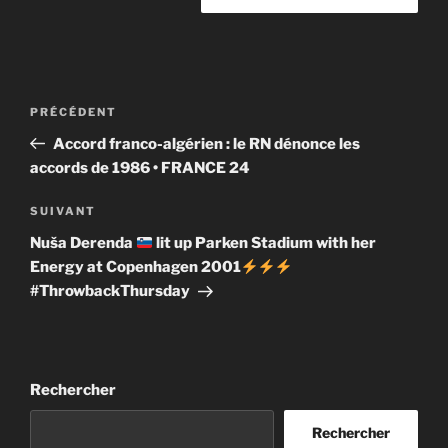
Navigation
Article
PRÉCÉDENT
de
précédent
Accord franco-algérien : le RN dénonce les
l’article
accords de 1986 • FRANCE 24
Article
SUIVANT
suivant
Nuša Derenda
lit up Parken Stadium with her
Energy at Copenhagen 2001
#ThrowbackThursday
Rechercher
Rechercher