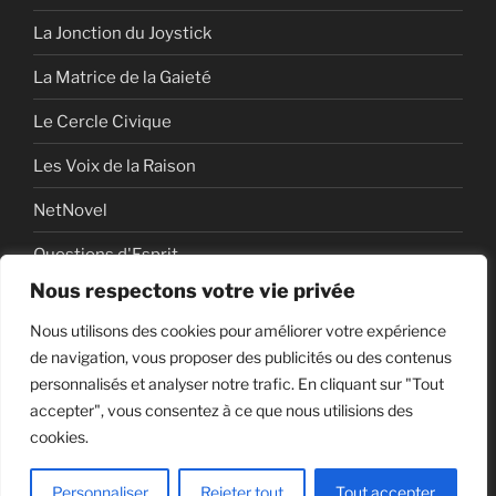
La Jonction du Joystick
La Matrice de la Gaieté
Le Cercle Civique
Les Voix de la Raison
NetNovel
Questions d'Esprit
Nous respectons votre vie privée
Série
Nous utilisons des cookies pour améliorer votre expérience
Série vidéo
de navigation, vous proposer des publicités ou des contenus
personnalisés et analyser notre trafic. En cliquant sur "Tout
accepter", vous consentez à ce que nous utilisions des
cookies.
Politique de confidentialité
Fièrement propulsé par
WordPress
Personnaliser
Rejeter tout
Tout accepter