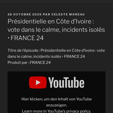
PUBLIÉ
28 OCTOBRE 2025
PAR
CELESTE MOREAU
LE
Présidentielle en Côte d’Ivoire :
vote dans le calme, incidents isolés
• FRANCE 24
Titre de l’épisode : Présidentielle en Côte d’Ivoire : vote
dans le calme, incidents isolés • FRANCE 24
Produit par :
FRANCE 24
Display
"Présidentielle
en
Côte
d'Ivoire
:
vote
dans
Hier klicken, um den Inhalt von YouTube
le
calme,
anzuzeigen.
incidents
Learn more in
YouTube’s privacy policy
.
isolés