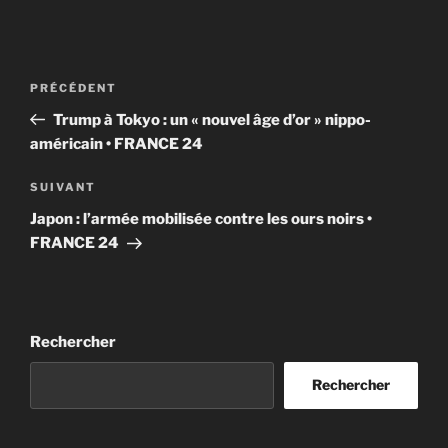
Navigation
Article
PRÉCÉDENT
de
précédent
Trump à Tokyo : un « nouvel âge d’or » nippo-
l’article
américain • FRANCE 24
Article
SUIVANT
suivant
Japon : l’armée mobilisée contre les ours noirs •
FRANCE 24
Rechercher
Rechercher