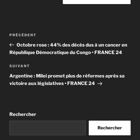
Navigation
Article
PRÉCÉDENT
de
précédent
Octobre rose : 44% des décès dus à un cancer en
l’article
République Démocratique du Congo • FRANCE 24
Article
SUIVANT
suivant
Argentine : Milei promet plus de réformes après sa
victoire aux législatives • FRANCE 24
Rechercher
Rechercher