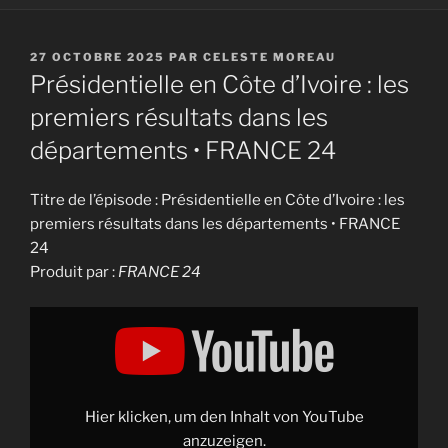
PUBLIÉ
27 OCTOBRE 2025
PAR
CELESTE MOREAU
LE
Présidentielle en Côte d’Ivoire : les
premiers résultats dans les
départements • FRANCE 24
Titre de l’épisode : Présidentielle en Côte d’Ivoire : les
premiers résultats dans les départements • FRANCE
24
Produit par :
FRANCE 24
Display
"Présidentielle
en
Côte
d'Ivoire
:
les
premiers
Hier klicken, um den Inhalt von YouTube
résultats
dans
anzuzeigen.