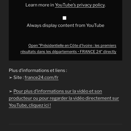
les
Learn more in
YouTube’s privacy policy
.
départements
•
FRANCE
24"
from
Always display content from YouTube
YouTube
Open "Présidentielle en Côte d'Ivoire : les premiers
résultats dans les départements • FRANCE 24" directly
Plus d’informations et liens :
➢ Site :
france24.com/fr
➢
Pour plus d’informations sur la vidéo et son
producteur ou pour regarder la vidéo directement sur
YouTube, cliquez ici !