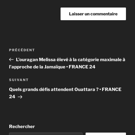
Navigation
Article
PRÉCÉDENT
de
précédent
L’ouragan Melissa élevé à la catégorie maximale à
l’article
l’approche de la Jamaïque • FRANCE 24
Article
SUIVANT
suivant
Quels grands défis attendent Ouattara ? • FRANCE
24
Rechercher