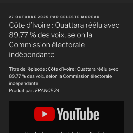
PUBLIÉ
27 OCTOBRE 2025
PAR
CELESTE MOREAU
LE
Côte d’Ivoire : Ouattara réélu avec
89,77 % des voix, selon la
Commission électorale
indépendante
Titre de l’épisode : Côte d’Ivoire : Ouattara réélu avec
89,77 % des voix, selon la Commission électorale
indépendante
Produit par :
FRANCE 24
Display
"Côte
d'Ivoire :
Ouattara
réélu
avec
89,77 %
des