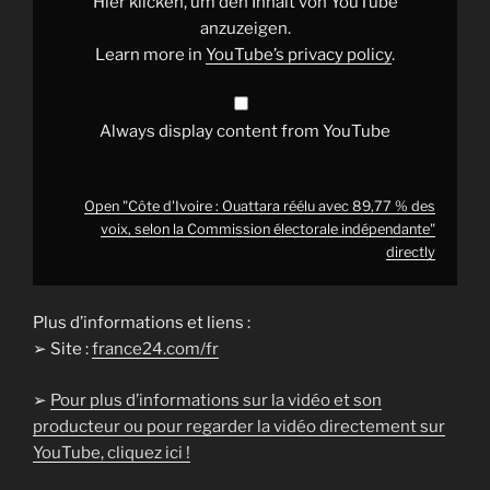
Hier klicken, um den Inhalt von YouTube
voix,
selon
anzuzeigen.
la
Learn more in
YouTube’s privacy policy
.
Commission
électorale
indépendante"
from
YouTube
Always display content from YouTube
Open "Côte d'Ivoire : Ouattara réélu avec 89,77 % des
voix, selon la Commission électorale indépendante"
directly
Plus d’informations et liens :
➢ Site :
france24.com/fr
➢
Pour plus d’informations sur la vidéo et son
producteur ou pour regarder la vidéo directement sur
YouTube, cliquez ici !