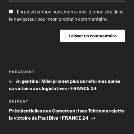
Enregistrer mon nom, mon e-mail et mon site dans
le navigateur pour mon prochain commentaire.
Navigation
Article
PRÉCÉDENT
de
précédent
Argentine : Milei promet plus de réformes après
l’article
sa victoire aux législatives • FRANCE 24
Article
SUIVANT
suivant
Présidentielles aux Cameroun : Issa Tchiroma rejette
la victoire de Paul Biya • FRANCE 24