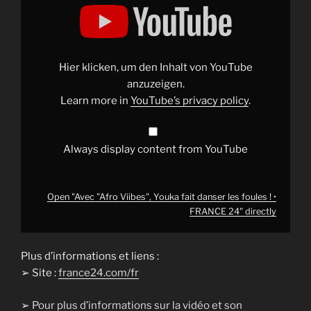
"Avec
"Afro
Viibes",
Youka
fait
danser
les
Hier klicken, um den Inhalt von YouTube
foules
!
anzuzeigen.
•
Learn more in
YouTube’s privacy policy
.
FRANCE
24"
from
YouTube
Always display content from YouTube
Open "Avec "Afro Viibes", Youka fait danser les foules ! •
FRANCE 24" directly
Plus d’informations et liens :
➢ Site :
france24.com/fr
➢
Pour plus d’informations sur la vidéo et son