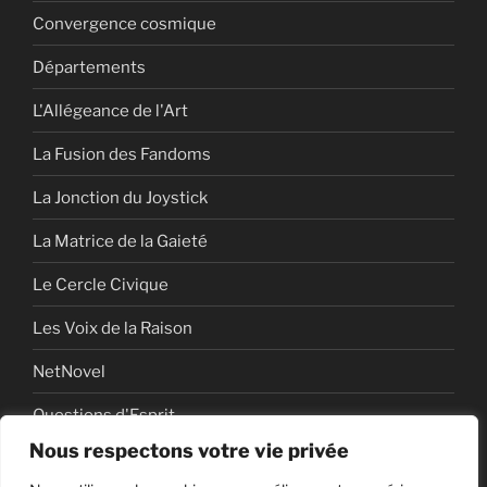
Convergence cosmique
Départements
L'Allégeance de l'Art
La Fusion des Fandoms
La Jonction du Joystick
La Matrice de la Gaieté
Le Cercle Civique
Les Voix de la Raison
NetNovel
Questions d'Esprit
Nous respectons votre vie privée
Série