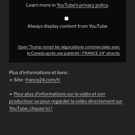
une
Learn more in
YouTube’s privacy policy
.
publicité
•
FRANCE
24"
from
Always display content from YouTube
YouTube
Open "Trump rompt les négociations commerciales avec
le Canada après une publicité • FRANCE 24" directly
Plus d’informations et liens :
➢ Site :
france24.com/fr
➢
Pour plus d’informations sur la vidéo et son
producteur ou pour regarder la vidéo directement sur
YouTube, cliquez ici !