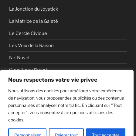
La Jonction du Joystick
La Matrice de la Gaieté
Le Cercle Civique
Les Voix de la Raison
NetNovel
Questions d'Esprit
Nous respectons votre vie privée
Série
Nous utilisons des cookies pour améliorer votre expérience
Série vidéo
de navigation, vous proposer des publicités ou des contenus
personnalisés et analyser notre trafic. En cliquant sur "Tout
accepter", vous consentez à ce que nous utilisions des
cookies.
Politique de confidentialité
Fièrement propulsé par
WordPress
Personnaliser
Rejeter tout
Tout accepter