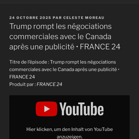
PUBLIÉ
24 OCTOBRE 2025
PAR
CELESTE MOREAU
LE
Trump rompt les négociations
commerciales avec le Canada
après une publicité • FRANCE 24
Titre de l’épisode : Trump rompt les négociations
commerciales avec le Canada après une publicité •
FRANCE 24
Produit par :
FRANCE 24
Display
"Trump
rompt
les
négociations
commerciales
avec
le
Hier klicken, um den Inhalt von YouTube
Canada
après
anzuzeigen.