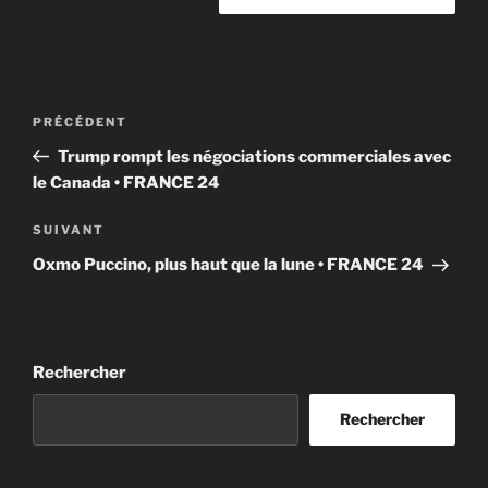
Navigation
Article
PRÉCÉDENT
de
précédent
Trump rompt les négociations commerciales avec
l’article
le Canada • FRANCE 24
Article
SUIVANT
suivant
Oxmo Puccino, plus haut que la lune • FRANCE 24
Rechercher
Rechercher