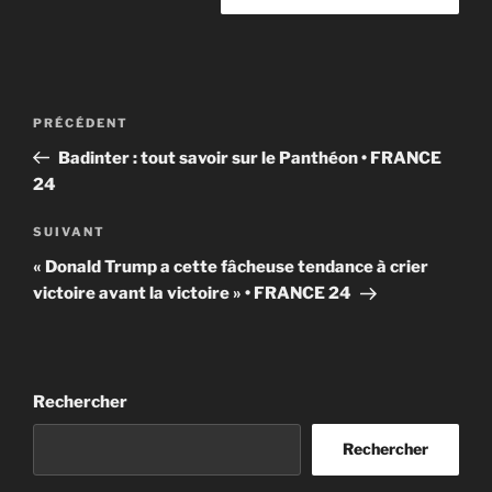
Navigation
Article
PRÉCÉDENT
de
précédent
Badinter : tout savoir sur le Panthéon • FRANCE
l’article
24
Article
SUIVANT
suivant
« Donald Trump a cette fâcheuse tendance à crier
victoire avant la victoire » • FRANCE 24
Rechercher
Rechercher