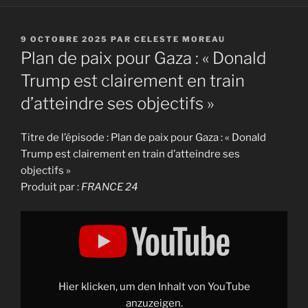
PUBLIÉ
9 OCTOBRE 2025
PAR
CELESTE MOREAU
LE
Plan de paix pour Gaza : « Donald
Trump est clairement en train
d’atteindre ses objectifs »
Titre de l’épisode : Plan de paix pour Gaza : « Donald
Trump est clairement en train d’atteindre ses
objectifs »
Produit par :
FRANCE 24
Display
"Plan
de
paix
pour
Gaza
:
"Donald
Hier klicken, um den Inhalt von YouTube
Trump
est
anzuzeigen.