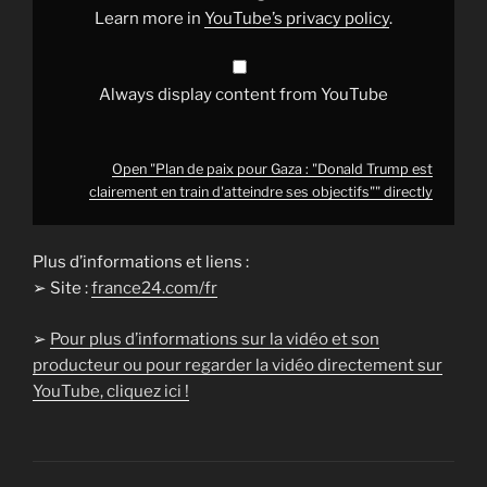
clairement
Learn more in
YouTube’s privacy policy
.
en
train
d'atteindre
ses
objectifs""
Always display content from YouTube
from
YouTube
Open "Plan de paix pour Gaza : "Donald Trump est
clairement en train d'atteindre ses objectifs"" directly
Plus d’informations et liens :
➢ Site :
france24.com/fr
➢
Pour plus d’informations sur la vidéo et son
producteur ou pour regarder la vidéo directement sur
YouTube, cliquez ici !