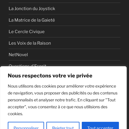
La Jonction du Joystick
La Matrice de la Gaieté
Le Cercle Civique
Les Voix de la Raison
NetNovel
Questions d'Esprit
Nous respectons votre vie privée
Série
Nous utilisons des cookies pour améliorer votre expérience
Série vidéo
de navigation, vous proposer des publicités ou des contenus
personnalisés et analyser notre trafic. En cliquant sur "Tout
accepter", vous consentez à ce que nous utilisions des
cookies.
Politique de confidentialité
Fièrement propulsé par
WordPress
Personnaliser
Rejeter tout
Tout accepter