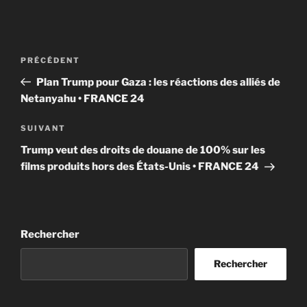
Navigation
Article
PRÉCÉDENT
de
précédent
Plan Trump pour Gaza : les réactions des alliés de
l’article
Netanyahu • FRANCE 24
Article
SUIVANT
suivant
Trump veut des droits de douane de 100% sur les
films produits hors des États-Unis • FRANCE 24
Rechercher
Rechercher