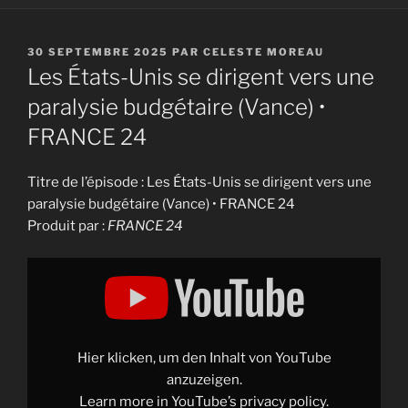
PUBLIÉ
30 SEPTEMBRE 2025
PAR
CELESTE MOREAU
LE
Les États-Unis se dirigent vers une
paralysie budgétaire (Vance) •
FRANCE 24
Titre de l’épisode : Les États-Unis se dirigent vers une
paralysie budgétaire (Vance) • FRANCE 24
Produit par :
FRANCE 24
Display
"Les
États-
Unis
se
dirigent
vers
une
Hier klicken, um den Inhalt von YouTube
paralysie
budgétaire
anzuzeigen.
(Vance)
Learn more in
YouTube’s privacy policy
.
•