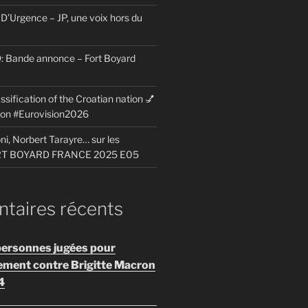
D’Urgence – JP, une voix hors du
Bande annonce – Fort Boyard
ssification of the Croatian nation 💅
sion #Eurovision2026
i, Norbert Tarayre… sur les
ORT BOYARD FRANCE 2025 E05
aires récents
personnes jugées pour
ement contre Brigitte Macron
4