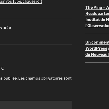
ur YouTube, cliquez ici !
The Ping –
Headquarte
Institut du 
l’Observatio
 VIDÉO
Un comment
WordPress
du Nouveau F
re
s publiée.
Les champs obligatoires sont