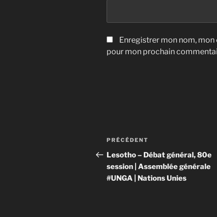
Enregistrer mon nom, mon e
pour mon prochain commentai
Navigation
Article
PRÉCÉDENT
de
précédent
Lesotho – Débat général, 80e
session | Assemblée générale
l’article
#UNGA | Nations Unies