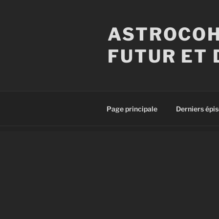
Aller
au
ASTROCOH
contenu
principal
FUTUR ET 
Page principale
Derniers épi