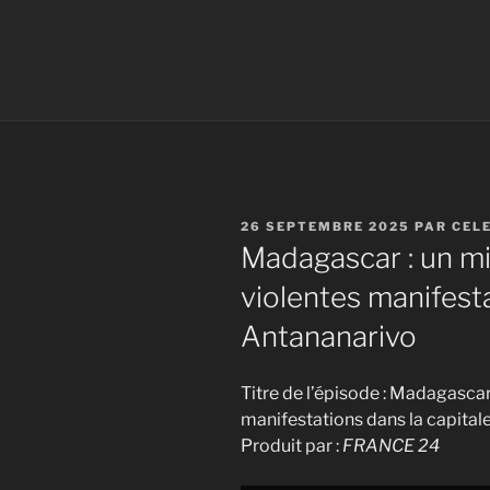
PUBLIÉ
26 SEPTEMBRE 2025
PAR
CEL
LE
Madagascar : un mi
violentes manifesta
Antananarivo
Titre de l’épisode : Madagascar
manifestations dans la capital
Produit par :
FRANCE 24