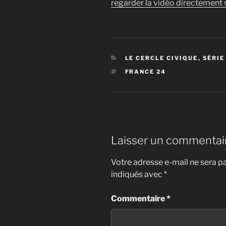
regarder la vidéo directement s
CATÉGORIES
LE CERCLE CIVIQUE
,
SÉRIE
ÉTIQUETTES
FRANCE 24
Laisser un commentai
Votre adresse e-mail ne sera pa
indiqués avec
*
Commentaire
*