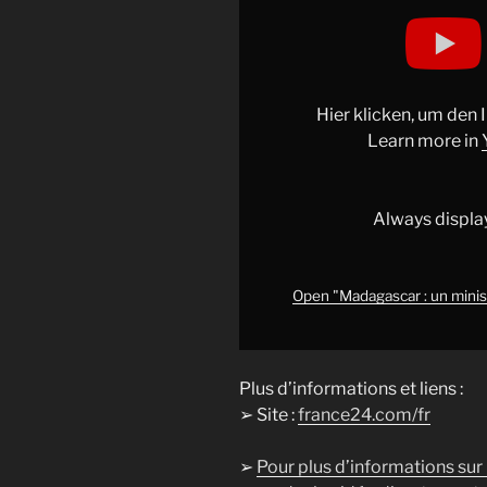
Display
"Madagascar :
un
ministre
limogé
Hier klicken, um den
après
Learn more in
de
violentes
manifestations
Always displa
dans
la
capitale
Open "Madagascar : un minis
Antananarivo"
from
YouTube
Plus d’informations et liens :
➢ Site :
france24.com/fr
➢
Pour plus d’informations sur