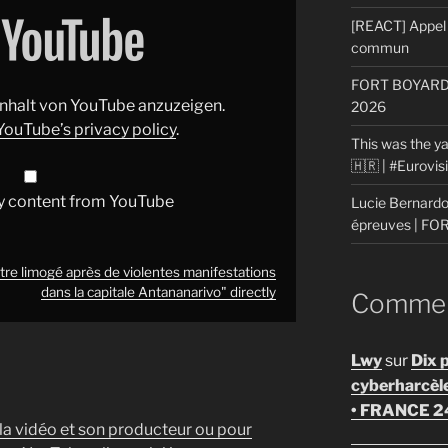
[REACT] Appel 
commun
FORT BOYARD: 
 Inhalt von YouTube anzuzeigen.
2026
YouTube’s privacy policy
.
This was the ya
🇭🇷 | #Eurovi
y content from YouTube
Lucie Bernardon
épreuves | F
tre limogé après de violentes manifestations
dans la capitale Antananarivo" directly
Comment
Lwy
sur
Dix 
cyberharcèl
• FRANCE 2
 la vidéo et son producteur ou pour