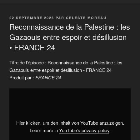
PUBLIÉ
22 SEPTEMBRE 2025
PAR
CELESTE MOREAU
LE
Reconnaissance de la Palestine : les
Gazaouis entre espoir et désillusion
• FRANCE 24
Titre de l’épisode : Reconnaissance de la Palestine : les
Gazaouis entre espoir et désillusion • FRANCE 24
Produit par :
FRANCE 24
Display
"Reconnaissance
de
la
Palestine
:
les
Gazaouis
Hier klicken, um den Inhalt von YouTube anzuzeigen.
entre
espoir
Learn more in
YouTube’s privacy policy
.
et
désillusion