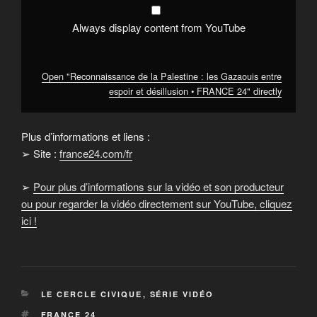
•
FRANCE
24"
Always display content from YouTube
from
YouTube
Open "Reconnaissance de la Palestine : les Gazaouis entre
espoir et désillusion • FRANCE 24" directly
Plus d’informations et liens :
➢ Site :
france24.com/fr
➢
Pour plus d’informations sur la vidéo et son producteur
ou pour regarder la vidéo directement sur YouTube, cliquez
ici !
CATÉGORIES
LE CERCLE CIVIQUE
,
SÉRIE VIDÉO
ÉTIQUETTES
FRANCE 24