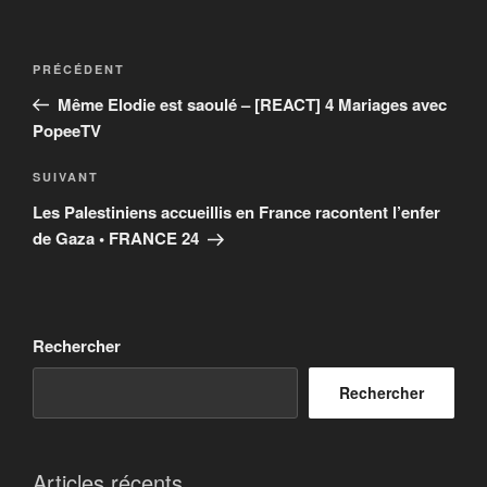
Navigation
Article
PRÉCÉDENT
de
précédent
Même Elodie est saoulé – [REACT] 4 Mariages avec
l’article
PopeeTV
Article
SUIVANT
suivant
Les Palestiniens accueillis en France racontent l’enfer
de Gaza • FRANCE 24
Rechercher
Rechercher
Articles récents