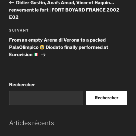
précédent
Didier Gustin, Anaïs Amad, Vincent Haquin…
l’article
renversent le fort | FORT BOYARD FRANCE 2002
E02
Article
SUIVANT
suivant
From an empty Arena di Verona to a packed
PalaOlimpico
Diodato finally performed at
Eurovision
Rechercher
Rechercher
Articles récents