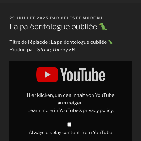
PUBLIÉ
29 JUILLET 2025
PAR
CELESTE MOREAU
LE
La paléontologue oubliée
Titre de l’épisode : La paléontologue oubliée
Produit par :
String Theory FR
Display
"La
paléontologue
oubliée
"
from
YouTube
Hier klicken, um den Inhalt von YouTube
anzuzeigen.
Learn more in
YouTube’s privacy policy
.
Always display content from YouTube