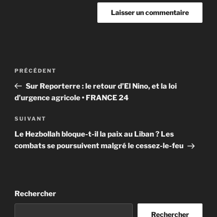
Navigation
Article
PRÉCÉDENT
de
précédent
Sur Reporterre : le retour d’El Nino, et la loi
l’article
d’urgence agricole • FRANCE 24
Article
SUIVANT
suivant
Le Hezbollah bloque-t-il la paix au Liban ? Les
combats se poursuivent malgré le cessez-le-feu
Rechercher
Rechercher