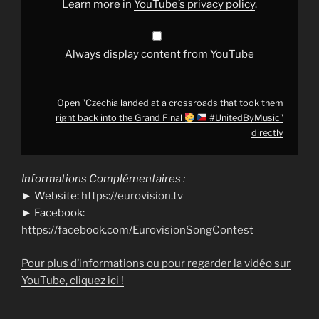
Learn more in
YouTube’s privacy policy
.
into
the
Grand
Final
Always display content from YouTube
#UnitedByMusic
"
from
YouTube
Open "Czechia landed at a crossroads that took them
right back into the Grand Final
#UnitedByMusic"
directly
Informations Complémentaires :
► Website:
https://eurovision.tv
► Facebook:
https://facebook.com/EurovisionSongContest
Pour plus d’informations ou pour regarder la vidéo sur
YouTube, cliquez ici !