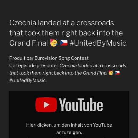
Czechia landed at a crossroads
that took them right back into the
Grand Final
#UnitedByMusic
Produit par Eurovision Song Contest
Cet épisode présente :
Czechia landed at a crossroads
that took them right back into the Grand Final
#UnitedByMusic
Display
"Czechia
landed
at
a
crossroads
that
took
Hier klicken, um den Inhalt von YouTube
them
right
anzuzeigen.
back