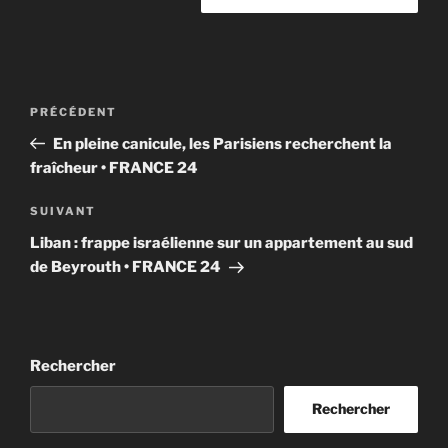
Navigation
Article
PRÉCÉDENT
de
précédent
En pleine canicule, les Parisiens recherchent la
l’article
fraîcheur • FRANCE 24
Article
SUIVANT
suivant
Liban : frappe israélienne sur un appartement au sud
de Beyrouth • FRANCE 24
Rechercher
Rechercher