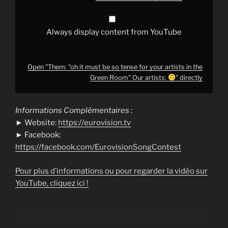
the
Green
Room"
Our
Always display content from YouTube
artists:
"
from
YouTube
Open "Them: "oh it must be so tense for your artists in the
Green Room" Our artists:
" directly
Informations Complémentaires :
► Website:
https://eurovision.tv
► Facebook:
https://facebook.com/EurovisionSongContest
Pour plus d’informations ou pour regarder la vidéo sur
YouTube, cliquez ici !