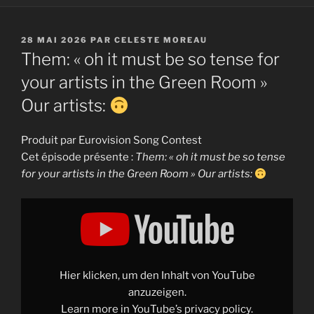
PUBLIÉ
28 MAI 2026
PAR
CELESTE MOREAU
LE
Them: « oh it must be so tense for
your artists in the Green Room »
Our artists:
Produit par Eurovision Song Contest
Cet épisode présente :
Them: « oh it must be so tense
for your artists in the Green Room » Our artists:
Display
"Them:
"oh
it
must
be
so
tense
Hier klicken, um den Inhalt von YouTube
for
your
anzuzeigen.
artists
Learn more in
YouTube’s privacy policy
.
in