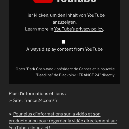
président
de
Cannes
et
Hier klicken, um den Inhalt von YouTube
la
nouvelle
anzuzeigen.
"Deadline"
Learn more in
YouTube’s privacy policy
.
de
Blackpink
•
FRANCE
24"
Always display content from YouTube
from
YouTube
Open "Park Chan-wook président de Cannes et la nouvelle
"Deadline" de Blackpink • FRANCE 24" directly
Plus d’informations et liens :
➢ Site :
france24.com/fr
➢
Pour plus d’informations sur la vidéo et son
producteur ou pour regarder la vidéo directement sur
YouTube, cliquez ici !