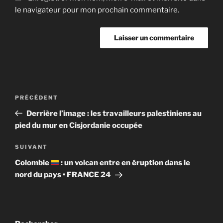
le navigateur pour mon prochain commentaire.
Navigation
Article
PRÉCÉDENT
de
précédent
Derrière l’image : les travailleurs palestiniens au
l’article
pied du mur en Cisjordanie occupée
Article
SUIVANT
suivant
Colombie
: un volcan entre en éruption dans le
nord du pays • FRANCE 24