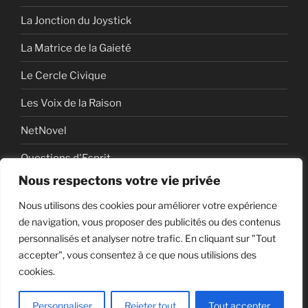
La Jonction du Joystick
La Matrice de la Gaieté
Le Cercle Civique
Les Voix de la Raison
NetNovel
Questions d'Esprit
Nous respectons votre vie privée
Série
Nous utilisons des cookies pour améliorer votre expérience
Série vidéo
de navigation, vous proposer des publicités ou des contenus
personnalisés et analyser notre trafic. En cliquant sur "Tout
accepter", vous consentez à ce que nous utilisions des
cookies.
Politique de confidentialité
Fièrement propulsé par
WordPress
Personnaliser
Rejeter tout
Tout accepter