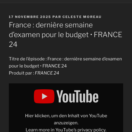
PUBLIÉ
17 NOVEMBRE 2025
PAR
CELESTE MOREAU
LE
France : dernière semaine
d’examen pour le budget • FRANCE
24
Titre de l’épisode : France : dernière semaine d’examen
pour le budget • FRANCE 24
Produit par :
FRANCE 24
Display
"France
:
dernière
semaine
d'examen
pour
le
Hier klicken, um den Inhalt von YouTube
budget
•
anzuzeigen.
FRANCE
Learn more in
YouTube’s privacy policy
.
24"