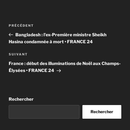
Navigation
Article
PRÉCÉDENT
de
précédent
Bangladesh : l’ex-Première ministre Sheikh
l’article
Hasina condamnée à mort • FRANCE 24
Article
SUIVANT
suivant
France : début des illuminations de Noël aux Champs-
Élysées • FRANCE 24
Rechercher
Rechercher