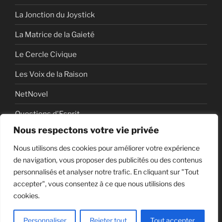
La Jonction du Joystick
La Matrice de la Gaieté
Le Cercle Civique
Les Voix de la Raison
NetNovel
Questions d'Esprit
Nous respectons votre vie privée
Série
Nous utilisons des cookies pour améliorer votre expérience
Série vidéo
de navigation, vous proposer des publicités ou des contenus
personnalisés et analyser notre trafic. En cliquant sur "Tout
accepter", vous consentez à ce que nous utilisions des
cookies.
Politique de confidentialité
Fièrement propulsé par
WordPress
Personnaliser
Rejeter tout
Tout accepter