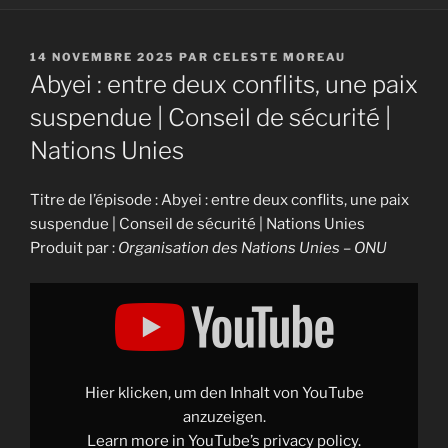
PUBLIÉ
14 NOVEMBRE 2025
PAR
CELESTE MOREAU
LE
Abyei : entre deux conflits, une paix
suspendue | Conseil de sécurité |
Nations Unies
Titre de l’épisode : Abyei : entre deux conflits, une paix
suspendue | Conseil de sécurité | Nations Unies
Produit par :
Organisation des Nations Unies – ONU
Display
"Abyei
:
entre
deux
conflits,
une
paix
Hier klicken, um den Inhalt von YouTube
suspendue
|
anzuzeigen.
Conseil
Learn more in
YouTube’s privacy policy
.
de