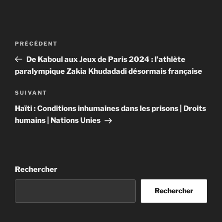
Navigation
Article
PRÉCÉDENT
de
précédent
De Kaboul aux Jeux de Paris 2024 : l’athlète
l’article
paralympique Zakia Khudadadi désormais française
Article
SUIVANT
suivant
Haïti : Conditions inhumaines dans les prisons | Droits
humains | Nations Unies
Rechercher
Rechercher