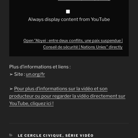
sécurité
|
Nations
Unies"
Always display content from YouTube
from
YouTube
Open "Abyei : entre deux conflits, une paix suspendue |
Conseil de sécurité | Nations Unies" directly
Plus d’informations et liens :
➢ Site :
un.org/fr
➢
Pour plus d’informations sur la vidéo et son
producteur ou pour regarder la vidéo directement sur
YouTube, cliquez ici !
CATÉGORIES
LE CERCLE CIVIQUE
,
SÉRIE VIDÉO