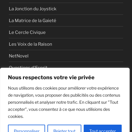
La Jonction du Joystick
La Matrice de la Gaieté
Le Cercle Civique
Les Voix de la Raison
NetNovel
Questions d'Esprit
Nous respectons votre vie privée
Série
Nous utilisons des cookies pour améliorer votre expérience
Série vidéo
de navigation, vous proposer des publicités ou des contenus
personnalisés et analyser notre trafic. En cliquant sur "Tout
accepter", vous consentez à ce que nous utilisions des
cookies.
Politique de confidentialité
Fièrement propulsé par
WordPress
Personnaliser
Rejeter tout
Tout accepter