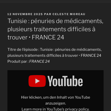
PUBLIÉ
12 NOVEMBRE 2025
PAR
CELESTE MOREAU
LE
Tunisie : pénuries de médicaments,
plusieurs traitements difficiles à
trouver • FRANCE 24
Titre de l’épisode : Tunisie : pénuries de médicaments,
plusieurs traitements difficiles à trouver • FRANCE 24
Produit par :
FRANCE 24
Display
"Tunisie
:
pénuries
de
médicaments,
plusieurs
traitements
Hier klicken, um den Inhalt von YouTube
difficiles
à
anzuzeigen.
trouver
Learn more in
YouTube’s privacy policy
.
•