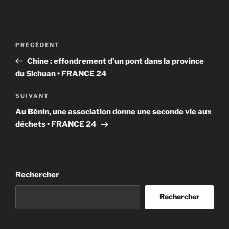
Navigation
Article
PRÉCÉDENT
de
précédent
Chine : effondrement d’un pont dans la province
l’article
du Sichuan • FRANCE 24
Article
SUIVANT
suivant
Au Bénin, une association donne une seconde vie aux
déchets • FRANCE 24
Rechercher
Rechercher