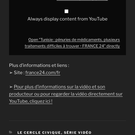
FRANCE
24"
from
YouTube
Always display content from YouTube
Open "Tunisie : pénuries de médicaments, plusieurs
traitements difficiles à trouver • FRANCE 24" directly
Plus d’informations et liens :
➢ Site :
france24.com/fr
➢
Pour plus d’informations sur la vidéo et son
producteur ou pour regarder la vidéo directement sur
YouTube, cliquez ici !
CATÉGORIES
LE CERCLE CIVIQUE
,
SÉRIE VIDÉO