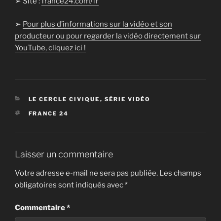
➢ Site :
france24.com/fr
➢
Pour plus d’informations sur la vidéo et son
producteur ou pour regarder la vidéo directement sur
YouTube, cliquez ici !
CATÉGORIES
LE CERCLE CIVIQUE
,
SÉRIE VIDÉO
ÉTIQUETTES
FRANCE 24
Laisser un commentaire
Votre adresse e-mail ne sera pas publiée.
Les champs
obligatoires sont indiqués avec
*
Commentaire
*