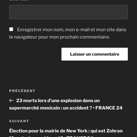
Enregistrer mon nom, mon e-mail et mon site dans
le navigateur pour mon prochain commentaire.
Navigation
Article
PRÉCÉDENT
de
précédent
23 morts lors d’une explosion dans un
l’article
supermarché mexicain : un accident ? • FRANCE 24
Article
SUIVANT
suivant
Élection pour la mairie de New York : qui est Zohran