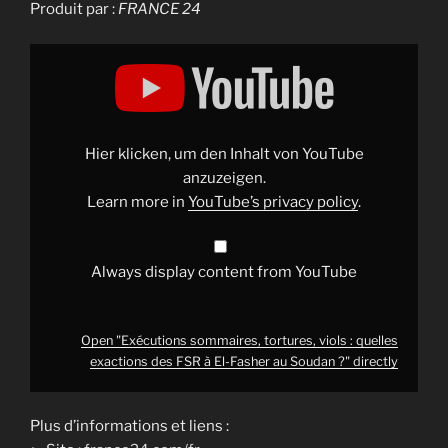
Produit par :
FRANCE 24
Display
"Exécutions
sommaires,
tortures,
viols
:
quelles
exactions
Hier klicken, um den Inhalt von YouTube
des
FSR
anzuzeigen.
à
Learn more in
YouTube’s privacy policy
.
El-
Fasher
au
Soudan
?"
Always display content from YouTube
from
YouTube
Open "Exécutions sommaires, tortures, viols : quelles
exactions des FSR à El-Fasher au Soudan ?" directly
Plus d’informations et liens :