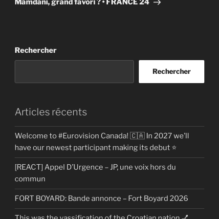
Mamdani, grand favori ? • FRANCE 24
Rechercher
Rechercher
Articles récents
Welcome to #Eurovision Canada! 🇨🇦 In 2027 we’ll
have our newest participant making its debut ⭐
[REACT] Appel D’Urgence – JP, une voix hors du
commun
FORT BOYARD: Bande annonce – Fort Boyard 2026
This was the yassification of the Croatian nation 💅