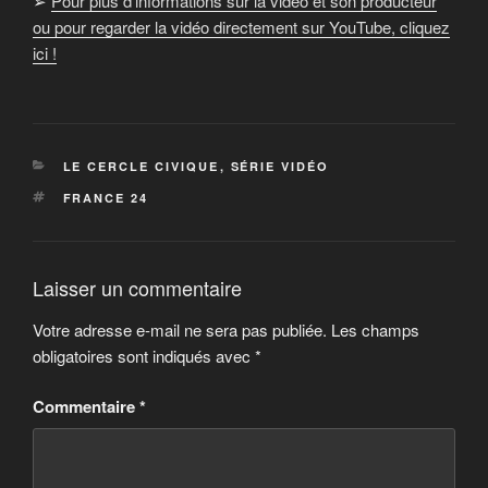
➢
Pour plus d’informations sur la vidéo et son producteur
ou pour regarder la vidéo directement sur YouTube, cliquez
ici !
CATÉGORIES
LE CERCLE CIVIQUE
,
SÉRIE VIDÉO
ÉTIQUETTES
FRANCE 24
Laisser un commentaire
Votre adresse e-mail ne sera pas publiée.
Les champs
obligatoires sont indiqués avec
*
Commentaire
*