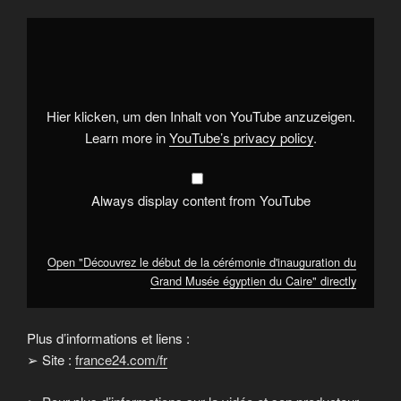
Display
"Découvrez
le
début
de
la
cérémonie
d'inauguration
Hier klicken, um den Inhalt von YouTube anzuzeigen.
du
Grand
Learn more in
YouTube’s privacy policy
.
Musée
égyptien
du
Caire"
from
Always display content from YouTube
YouTube
Open "Découvrez le début de la cérémonie d'inauguration du
Grand Musée égyptien du Caire" directly
Plus d’informations et liens :
➢ Site :
france24.com/fr