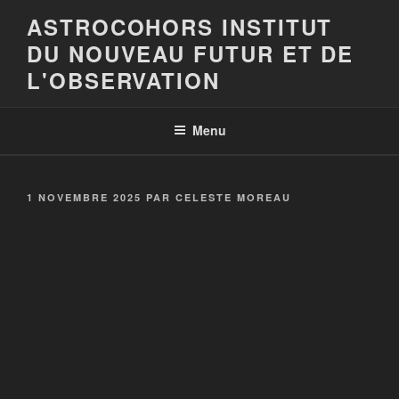
Aller
ASTROCOHORS INSTITUT
au
DU NOUVEAU FUTUR ET DE
contenu
principal
L'OBSERVATION
Menu
PUBLIÉ
1 NOVEMBRE 2025
PAR
CELESTE MOREAU
LE