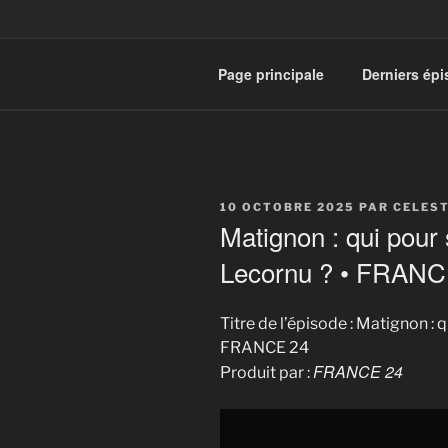
Page principale
Derniers ép
PUBLIÉ
10 OCTOBRE 2025
PAR
CELES
LE
Matignon : qui pour
Lecornu ? • FRANC
Titre de l’épisode : Matignon :
FRANCE 24
FRANCE 24
Produit par :
Display
"Matignon