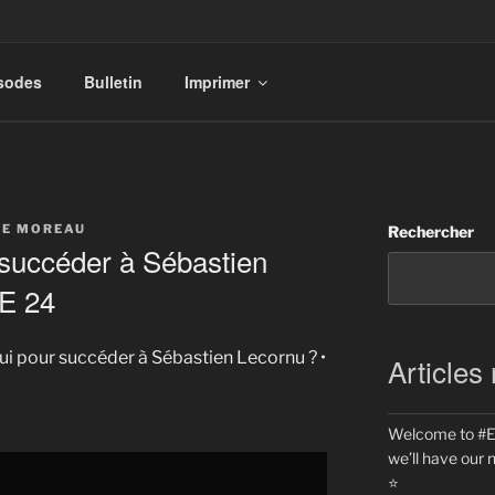
isodes
Bulletin
Imprimer
TE MOREAU
Rechercher
 succéder à Sébastien
E 24
 qui pour succéder à Sébastien Lecornu ? •
Articles
Welcome to #Eu
we’ll have our 
⭐