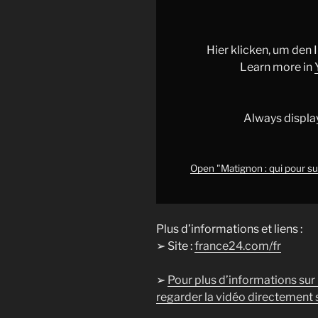
:
qui
pour
Hier klicken, um den
succéder
Learn more in
à
Sébastien
Lecornu
Always displa
?
•
FRANCE
Open "Matignon : qui pour s
24"
from
YouTube
Plus d’informations et liens :
➢ Site :
france24.com/fr
➢
Pour plus d’informations sur
regarder la vidéo directement s