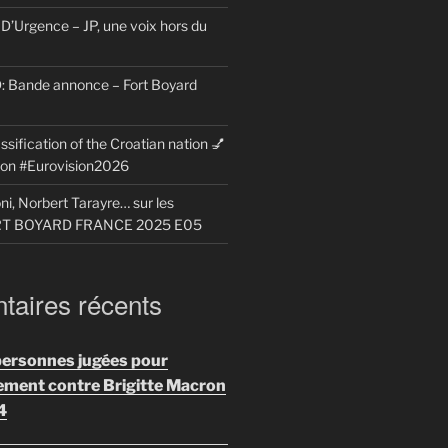
D’Urgence – JP, une voix hors du
Bande annonce – Fort Boyard
ssification of the Croatian nation 💅
sion #Eurovision2026
i, Norbert Tarayre… sur les
ORT BOYARD FRANCE 2025 E05
aires récents
personnes jugées pour
ement contre Brigitte Macron
4