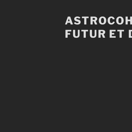
Aller
au
ASTROCOH
contenu
principal
FUTUR ET 