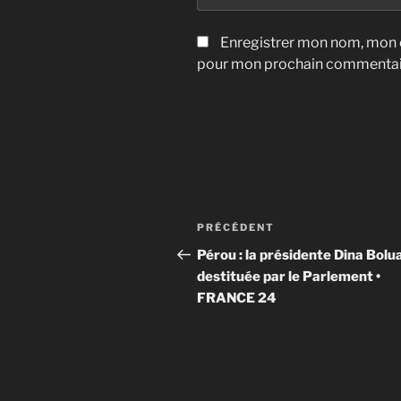
Enregistrer mon nom, mon e
pour mon prochain commentai
Navigation
Article
PRÉCÉDENT
de
précédent
Pérou : la présidente Dina Bolu
l’article
destituée par le Parlement •
FRANCE 24