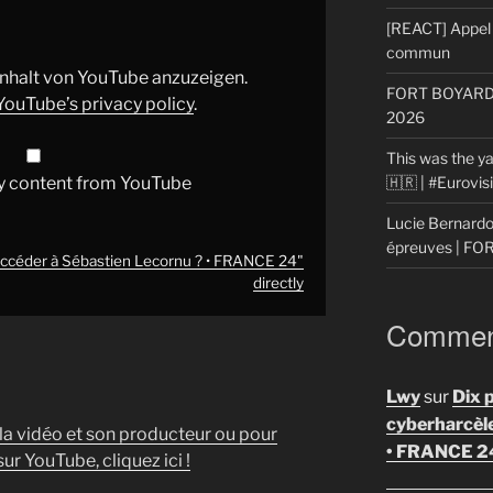
[REACT] Appel 
commun
 Inhalt von YouTube anzuzeigen.
FORT BOYARD: 
YouTube’s privacy policy
.
2026
This was the ya
🇭🇷 | #Eurovi
y content from YouTube
Lucie Bernardon
épreuves | F
uccéder à Sébastien Lecornu ? • FRANCE 24"
directly
Comment
Lwy
sur
Dix 
cyberharcèl
 la vidéo et son producteur ou pour
• FRANCE 2
ur YouTube, cliquez ici !