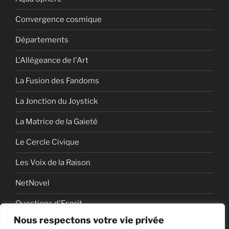
Convergence cosmique
Départements
L'Allégeance de l'Art
La Fusion des Fandoms
La Jonction du Joystick
La Matrice de la Gaieté
Le Cercle Civique
Les Voix de la Raison
NetNovel
Questions d'Esprit
Nous respectons votre vie privée
Série