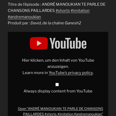
Titre de l’épisode : ANDRÉ MANOUKIAN TE PARLE DE
CHANSONS PAILLARDES
#shorts
#imitation
#andremanoukian
Produit par :
David, de la chaîne Ganesh2
Display
"ANDRÉ
MANOUKIAN
TE
PARLE
DE
CHANSONS
PAILLARDES
Hier klicken, um den Inhalt von YouTube
#shorts
#imitation
anzuzeigen.
#andremanoukian
"
Learn more in
YouTube’s privacy policy
.
from
YouTube
Always display content from YouTube
Open "ANDRÉ MANOUKIAN TE PARLE DE CHANSONS
PAILLARDES #shorts #imitation #andremanoukian"