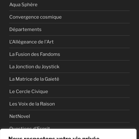
Aqua Sphère
Convergence cosmique
Départements
L'Allégeance de l'Art
La Fusion des Fandoms
La Jonction du Joystick
La Matrice de la Gaieté
Le Cercle Civique
Les Voix de la Raison
NetNovel
Questions d'Esprit
Nous respectons votre vie privée