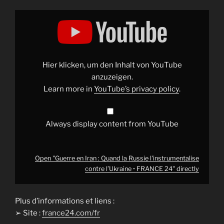
Display
"Guerre
en
Iran
:
Quand
la
Russie
Hier klicken, um den Inhalt von YouTube
l'instrumentalise
contre
anzuzeigen.
l’Ukraine
Learn more in
YouTube’s privacy policy
.
•
FRANCE
24"
from
YouTube
Always display content from YouTube
Open "Guerre en Iran : Quand la Russie l'instrumentalise
contre l’Ukraine • FRANCE 24" directly
Plus d’informations et liens :
➢ Site :
france24.com/fr