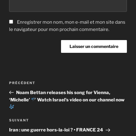
Enregistrer mon nom, mon e-mail et mon site dans
le navigateur pour mon prochain commentaire.
Navigation
Article
PRÉCÉDENT
de
précédent
Noam Bettan releases his song for Vienna,
l’article
‘Michelle’
Watch Israel’s video on our channel now
Article
SUIVANT
suivant
Iran : une guerre hors-la-loi ? • FRANCE 24