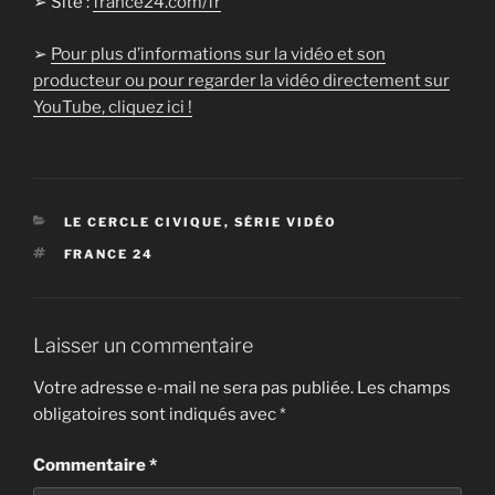
➢ Site :
france24.com/fr
➢
Pour plus d’informations sur la vidéo et son
producteur ou pour regarder la vidéo directement sur
YouTube, cliquez ici !
CATÉGORIES
LE CERCLE CIVIQUE
,
SÉRIE VIDÉO
ÉTIQUETTES
FRANCE 24
Laisser un commentaire
Votre adresse e-mail ne sera pas publiée.
Les champs
obligatoires sont indiqués avec
*
Commentaire
*