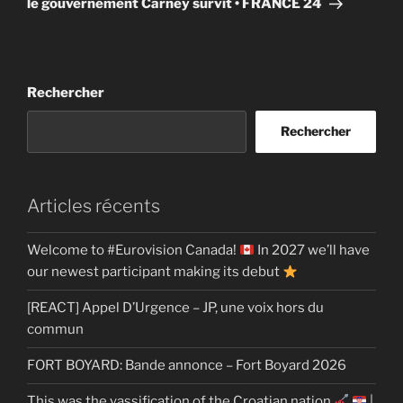
le gouvernement Carney survit • FRANCE 24
Rechercher
Rechercher
Articles récents
Welcome to #Eurovision Canada!
In 2027 we’ll have
our newest participant making its debut
[REACT] Appel D’Urgence – JP, une voix hors du
commun
FORT BOYARD: Bande annonce – Fort Boyard 2026
This was the yassification of the Croatian nation
|