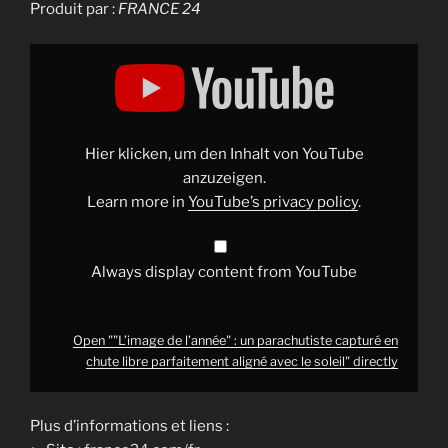
Produit par :
FRANCE 24
Display
""L’image
de
l’année"
:
un
parachutiste
capturé
Hier klicken, um den Inhalt von YouTube
en
chute
anzuzeigen.
libre
Learn more in
YouTube’s privacy policy
.
parfaitement
aligné
avec
le
soleil"
Always display content from YouTube
from
YouTube
Open ""L’image de l’année" : un parachutiste capturé en
chute libre parfaitement aligné avec le soleil" directly
Plus d’informations et liens :