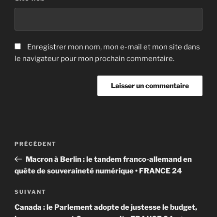
Enregistrer mon nom, mon e-mail et mon site dans
le navigateur pour mon prochain commentaire.
Navigation
Article
PRÉCÉDENT
de
précédent
Macron à Berlin : le tandem franco-allemand en
l’article
quête de souveraineté numérique • FRANCE 24
Article
SUIVANT
suivant
Canada : le Parlement adopte de justesse le budget,