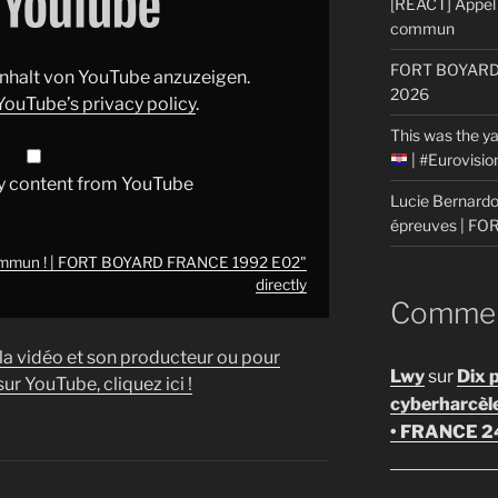
[REACT] Appel 
commun
FORT BOYARD: 
 Inhalt von YouTube anzuzeigen.
2026
YouTube’s privacy policy
.
This was the ya
| #Eurovisi
y content from YouTube
Lucie Bernardon
épreuves | F
commun ! | FORT BOYARD FRANCE 1992 E02"
directly
Comment
 la vidéo et son producteur ou pour
Lwy
sur
Dix 
ur YouTube, cliquez ici !
cyberharcèl
• FRANCE 2