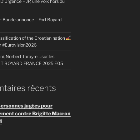
D’Urgence – JP, une voix hors du
Bande annonce – Fort Boyard
ssification of the Croatian nation
on #Eurovision2026
i, Norbert Tarayre… sur les
ORT BOYARD FRANCE 2025 E05
aires récents
personnes jugées pour
ement contre Brigitte Macron
4