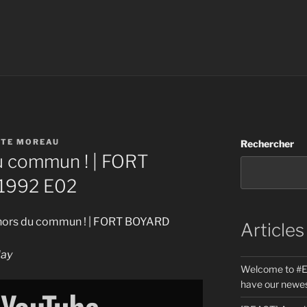
STE MOREAU
Rechercher
u commun ! | FORT
1992 E02
pe hors du commun ! | FORT BOYARD
Articles
lay
Welcome to #E
have our newes