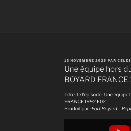
PUBLIÉ
13 NOVEMBRE 2025
PAR
CELE
LE
Une équipe hors d
BOYARD FRANCE 
Titre de l’épisode : Une équi
FRANCE 1992 E02
Produit par :
Fort Boyard – Rep
Display
"Une