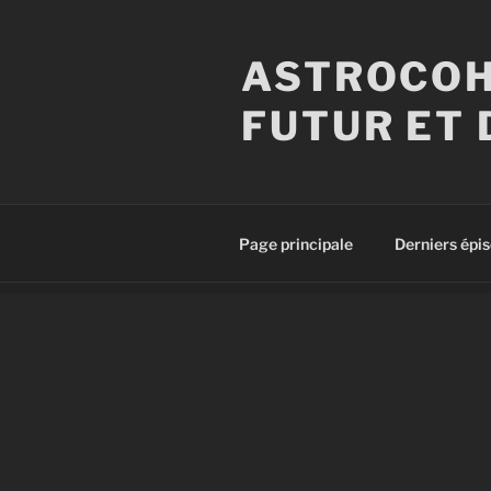
Aller
au
ASTROCOH
contenu
principal
FUTUR ET 
Page principale
Derniers épi