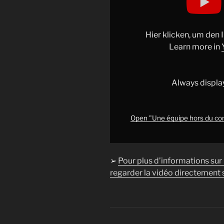
équipe
hors
du
Hier klicken, um den
commun
Learn more in
!
|
FORT
Always displa
BOYARD
FRANCE
1992
Open "Une équipe hors du 
E02"
from
YouTube
➢
Pour plus d’informations sur
regarder la vidéo directement s