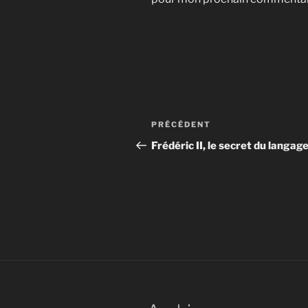
Navigation
Article
PRÉCÉDENT
de
précédent
Frédéric II, le secret du langag
l’article