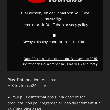
attentats
du
13
novembre
Hier klicken, um den Inhalt von YouTube
2015,
libération
anzuzeigen.
de
Learn more in
YouTube’s privacy policy
.
Boualem
Sansal
•
FRANCE
24"
Always display content from YouTube
from
YouTube
Open "Dix ans des attentats du 13 novembre 2015,
libération de Boualem Sansal • FRANCE 24" directly
Plus d’informations et liens :
➢ Site :
france24.com/fr
➢
Pour plus d’informations sur la vidéo et son
producteur ou pour regarder la vidéo directement sur
YouTube, cliquez ici !