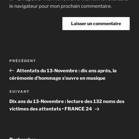
le navigateur pour mon prochain commentaire.
Navigation
Article
PRÉCÉDENT
de
précédent
Attentats du 13-Novembre : dix ans après, la
l’article
cérémonie d’hommage s’ouvre en musique
Article
SUIVANT
suivant
Dix ans du 13-Novembre : lecture des 132 noms des
victimes des attentats • FRANCE 24