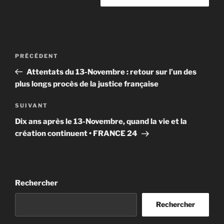
Navigation
Article
PRÉCÉDENT
de
précédent
Attentats du 13-Novembre : retour sur l’un des
l’article
plus longs procès de la justice française
Article
SUIVANT
suivant
Dix ans après le 13-Novembre, quand la vie et la
création continuent • FRANCE 24
Rechercher
Rechercher