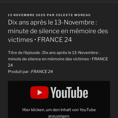
PUBLIÉ
13 NOVEMBRE 2025
PAR
CELESTE MOREAU
LE
Dix ans après le 13-Novembre :
minute de silence en mémoire des
victimes • FRANCE 24
Titre de l’épisode : Dix ans après le 13-Novembre :
minute de silence en mémoire des victimes • FRANCE
24
Produit par :
FRANCE 24
Display
"Dix
ans
après
le
13-
Novembre
:
Hier klicken, um den Inhalt von YouTube
minute
de
anzuzeigen.