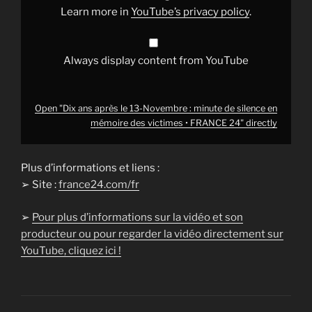
silence
Learn more in
YouTube’s privacy policy
.
en
mémoire
des
victimes
•
Always display content from YouTube
FRANCE
24"
from
YouTube
Open "Dix ans après le 13-Novembre : minute de silence en
mémoire des victimes • FRANCE 24" directly
Plus d’informations et liens :
➢ Site :
france24.com/fr
➢
Pour plus d’informations sur la vidéo et son
producteur ou pour regarder la vidéo directement sur
YouTube, cliquez ici !