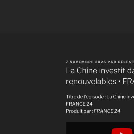
PUBLIÉ
7 NOVEMBRE 2025
PAR
CELES
LE
La Chine investit d
renouvelables • F
Titre de l’épisode : La Chine in
FRANCE 24
Produit par :
FRANCE 24
Display
"La