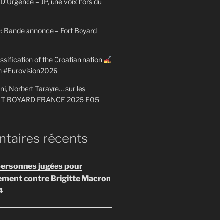
D’Urgence – JP, une voix hors du
Bande annonce – Fort Boyard
ssification of the Croatian nation
on #Eurovision2026
i, Norbert Tarayre… sur les
ORT BOYARD FRANCE 2025 E05
aires récents
personnes jugées pour
ement contre Brigitte Macron
4