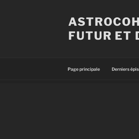
Aller
au
ASTROCOH
contenu
principal
FUTUR ET 
Page principale
Derniers épi