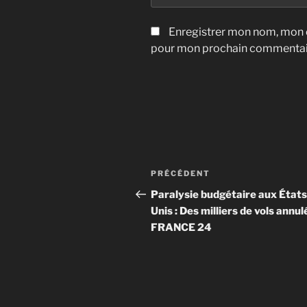
Enregistrer mon nom, mon e
pour mon prochain commentai
Navigation
Article
PRÉCÉDENT
de
précédent
Paralysie budgétaire aux États
Unis : Des milliers de vols annulé
l’article
FRANCE 24