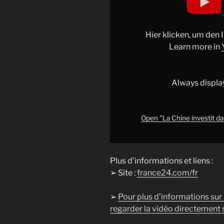
Chine
investit
dans
Hier klicken, um den
les
Learn more in
énergies
renouvelables
•
Always displa
FRANCE
24"
from
Open "La Chine investit d
YouTube
Plus d’informations et liens :
➢ Site :
france24.com/fr
➢
Pour plus d’informations sur
regarder la vidéo directement s