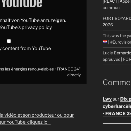
[REACT] Appel 
commun
FORT BOYARD: 
 Inhalt von YouTube anzuzeigen.
2026
YouTube’s privacy policy
.
This was the ya
| #Eurovisi
y content from YouTube
Lucie Bernardon
épreuves | F
ans les énergies renouvelables • FRANCE 24"
directly
Comment
Lwy
sur
Dix 
cyberharcèl
• FRANCE 2
 la vidéo et son producteur ou pour
ur YouTube, cliquez ici !